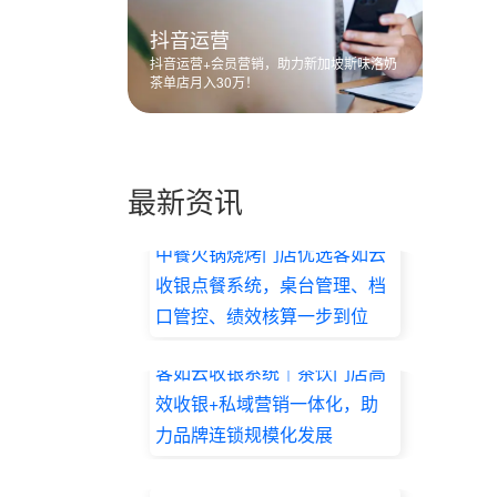
抖音运营
抖音运营+会员营销，助力新加坡斯味洛奶
茶单店月入30万！
最新资讯
中餐火锅烧烤门店优选客如云
收银点餐系统，桌台管理、档
口管控、绩效核算一步到位
2026.07.17
客如云收银系统｜茶饮门店高
效收银+私域营销一体化，助
力品牌连锁规模化发展
2026.07.17