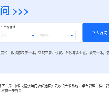
 >>>
*
所在区域
立即咨询
式
员营销、数据报表于一体，适配正餐、快餐、茶饮等多业态。软硬一体，
态
名
解
下一篇: 中餐火锅烧烤门店优选客如云收银点餐系统，桌台管理、档口
核算一步到位
言