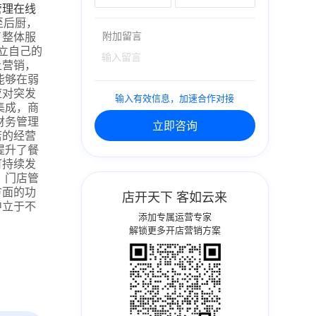
管理在线
至后厨，
了整体服
附加留言
立自己的
上营销，
能够在弱
应对突发
输入有效信息，加速合作对接
集成，商
财务管理
立即咨询
店的经营
提升了餐
可持续发
，门店管
方面的功
店开天下 客如云来
中立于不
添加专属运营专家
解锁更多开店营销方案