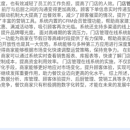
意度，也有效减轻了员工的工作负担，提高了门店的人效。
门店
，前厅与后厨之间的沟通变得更加高效。顾客下单信息实时传递
的联动机制大大提高了出餐效率，减少了顾客催菜的情况，提升
了丰富的营销工具。系统内置的CRM会员管理功能，帮助商家建
优惠、满减活动等，吸引顾客再次光临。系统还支持多渠道的线
提升品牌曝光度。 面对高峰期的客流压力，门店管理在线系统
这一功能为商家在节假日等高峰时段提供了有力保障，帮助商家
的开放性也是其一大优势。系统能够与多种第三方应用进行深度
得商家能够根据市场变化快速调整运营策略，保持竞争力。 在
。商家可以通过系统实时查看销售报表、库报表等，快速了解门
制成本，提高资金利用效率。 门店管理在线系统的实施，不仅
字化手段，商家能够更好地应对市场变化，提升顾客体验，实现
继续发挥重要作用，助力餐饮业迈向更高的化水平。 综上所述
过数据分析、库管理、顾客体验提升、后厨管理、营销工具等多
场竞争，餐饮商家只有积极拥抱数字化转型，才能在未来的发展