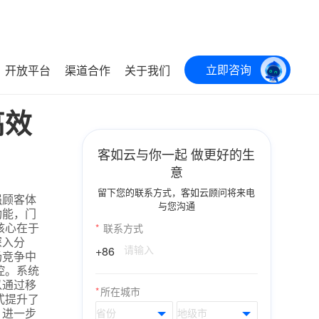
立即咨询
开放平台
渠道合作
关于我们
高效
客如云与你一起 做更好的生
意
留下您的联系方式，客如云顾问将来电
强顾客体
与您沟通
功能，门
核心在于
*
联系方式
深入分
+86
场竞争中
控。系统
以通过移
*
所在城市
式提升了
，进一步