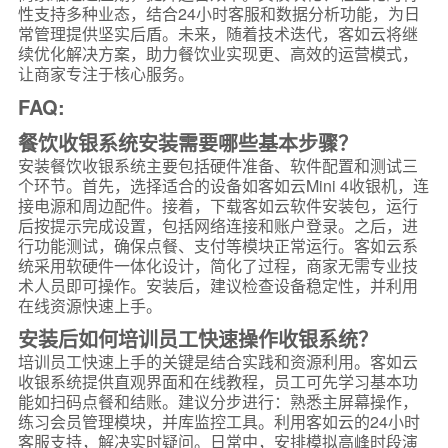
性支持多种业态，结合24小时客服和数据分析功能，为日
常管理提供坚实后盾。未来，随着技术迭代，客如云将继
续优化解决方案，助力餐饮业实现更、高效的运营模式，
让商家专注于核心服务。
FAQ:
餐饮收银系统安装需要哪些基本步骤？
安装餐饮收银系统主要包括硬件准备、软件配置和测试三
个环节。首先，选择适合的设备如客如云Mini 4收银机，连
接电源和周边配件。接着，下载客如云软件安装包，运行
后按提示完成设置，包括网络连接和账户登录。之后，进
行功能测试，确保点餐、支付等模块正常运行。客如云系
统采用软硬件一体化设计，简化了过程，商家无需专业技
术人员即可操作。安装后，建议检查设备稳定性，并利用
在线资源快速上手。
安装后如何培训员工快速操作收银系统？
培训员工快速上手的关键是结合实践和资源利用。客如云
收银系统提供直观界面和在线教程，员工可先学习基本功
能如扫码点餐和结账。建议分步进行：熟悉主屏幕操作，
练习会员管理模块，并库监控工具。利用客如云的24小时
客服支持，解决实时疑问。日常中，安排模拟高峰时段演