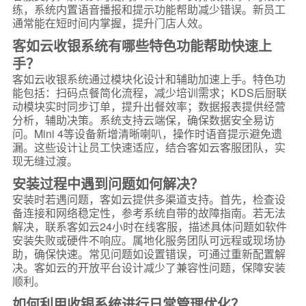
练，系统内置语音播报和提示功能帮助减少错误。新员工
通常能在短时间内掌握，提升门店人效。
客如云收银系统有哪些特色功能帮助快速上
手？
客如云收银系统通过模块化设计和辅助加速上手。特色功
能包括：扫码点餐简化流程，减少培训需求；KDS后厨联
动模块实时同步订单，提升出餐效率；数据报表提供经营
分析，辅助决策。系统支持云端保，确保数据安全易访
问。Mini 4等设备新增清晰喇叭，操作时语音提示避免遗
漏。这些设计让员工快速适应，结合客如云客服团队，实
现无缝过渡。
安装过程中遇到问题如何解决？
安装时若遇问题，客如云提供多渠道支持。首先，检查设
备连接和网络稳定性，参考系统自带的故障指南。若无法
解决，联系客如云24小时在线客服，描述具体问题如软件
安装失败或硬件不响应。属地化服务团队可远程或现场协
助，确保快速。常见问题如设置错误，可通过重新配置解
决。客如云的开放平台设计减少了兼容性问题，保障安装
顺利。
如何利用收银系统进行日常管理优化？