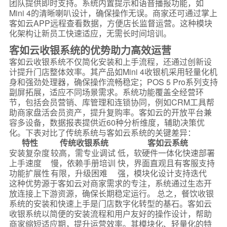
团队提供即时支持。系统内置提示和语音播报功能，如
Mini 4的清晰喇叭设计，确保操作无误。商家还可通过掌上
客如云APP远程查看数据，方便店长监督运营。这种模块
化架构让新员工快速适应，无需长时间培训。
客如云收银系统的优势助力高效运营
客如云收银系统不仅简化安装和上手流程，还通过创新设
计提升门店整体效率。其产品如Mini 4收银机采用轻量化机
身和强劲处理器，确保操作流畅稳定；POS 5 Pro系列支持
副屏拓展，适应不同场景需求。系统功能覆盖全经营环
节，包括会员营销、库管理和连锁协同，例如CRM工具帮
助商家盘活会员资产，提升复购率。客如云的开放平台兼
容多设备，数据报表提供近60种分析维度，辅助决策优
化。下表对比了传统系统与客如云系统的关键差异：
特性
传统收银系统
客如云系统
安装复杂度
较高，需专业调试
低，软硬件一体化快速部署
上手速度
慢，依赖手册培训
快，界面直观且有客服支持
功能扩展性
有限，升级困难
强，模块化设计支持迭代
这种优势源于客如云对商家需求的专注，系统通过生态开
放连接上下游资源，确保长期稳定运行。 总之，餐饮收银
系统的安装和快速上手是门店数字化转型的基石。客如云
收银系统以简便的安装流程和用户友好的操作设计，帮助
商家缩短适应期，提升运营效率。其模块化、轻量化的特