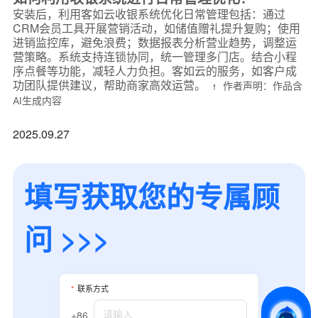
安装后，利用客如云收银系统优化日常管理包括：通过
CRM会员工具开展营销活动，如储值赠礼提升复购；使用
进销监控库，避免浪费；数据报表分析营业趋势，调整运
营策略。系统支持连锁协同，统一管理多门店。结合小程
序点餐等功能，减轻人力负担。客如云的服务，如客户成
功团队提供建议，帮助商家高效运营。
作者声明：作品含
AI生成内容
2025.09.27
填写获取您的专属顾
*
联系方式
问 >>>
+86
*
所属业态
*
联系方式
+86
*
我的姓名