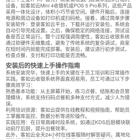
设备，如客如云Mini 4收银机或POS 5 Pro系列，这些产品
采用一体化设计，体积小巧节省空间。硬件开箱后，连接
电源和周边设备如打印机或扫码枪。接着，通过简单步骤
安装软件：登录客如云平台，下载并运行安装包，系统会
自动引导完成设置。之后，确保稳定的网络连接，测试设
备是否正常运行。整个过程强调简便性，客如云收银系统
通过软硬件无缝集成，避免了传统系统的复杂调试，商家
在短时间内就能完成部署。安装后，建议进行初步测试，
检查点餐、支付和打印功能是否流畅。
安装后的快速上手操作指南
系统安装完毕，快速上手的关键在于员工培训和日常操作
实践。客如云收银系统界面直观易用，员工可通过以下步
骤高效学习：
熟悉基本功能：从主屏幕开始，练习点餐、结账和会员管
理模块，系统支持扫码点餐和多种支付方式，减少人为错
误。
利用培训资源：客如云提供在线教程和视频指南，帮助员
工掌握库监控、数据分析等进阶操作。
实践应用：在日常高峰时段系统，如通过KDS后厨模块联
动前厅后厨，提升出餐效率。
此外，客如云全天24小时在线客服随时解答疑问，属地化