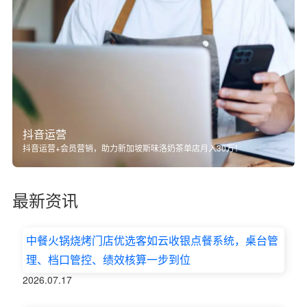
抖音运营
抖音运营+会员营销，助力新加坡斯味洛奶茶单店月入30万！
最新资讯
中餐火锅烧烤门店优选客如云收银点餐系统，桌台管
理、档口管控、绩效核算一步到位
2026.07.17