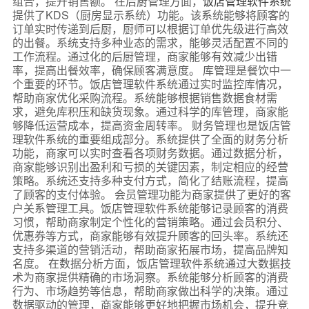
组合，提升销售额。 在后厨管理方面，
饭店管理软件系统
提供了KDS（厨房显示系统）功能。该系统能够将顾客的
订单实时传递到后厨，厨师可以根据订单优先级进行高效
的出餐。系统支持多种业态的需求，能够灵活配置不同的
工作流程。通过化的后厨管理，商家能够有效减少出错
率，提高出餐效率，确保顾客满意度。 库管理是餐饮中一
个重要的环节。饭店管理软件系统通过实时监控库情况，
帮助商家优化采购流程。系统能够根据销售数据食材需
求，避免库积压和缺货现象。通过科学的库管理，商家能
够降低运营成本，提高资金周转率。 财务管理也是饭店管
理软件系统的重要组成部分。系统提供了全面的财务分析
功能，商家可以实时查看各项财务数据。通过数据分析，
商家能够识别出盈利和亏损的关键因素，制定相应的经营
策略。系统还支持多种支付方式，简化了结账流程，提高
了顾客的支付体验。 会员管理功能为商家提供了更好的客
户关系管理工具。饭店管理软件系统能够记录顾客的消费
习惯，帮助商家制定个性化的营销策略。通过会员积分、
优惠券等方式，商家能够有效提升顾客的回头率。系统还
支持多渠道的营销活动，帮助商家拓展市场，提高品牌知
名度。 在数据分析方面，饭店管理软件系统通过大数据技
术为商家提供精确的市场洞察。系统能够分析顾客的消费
行为、市场趋势等信息，帮助商家做出科学的决策。通过
数据驱动的管理，商家能够更好地把握市场机会，提升竞