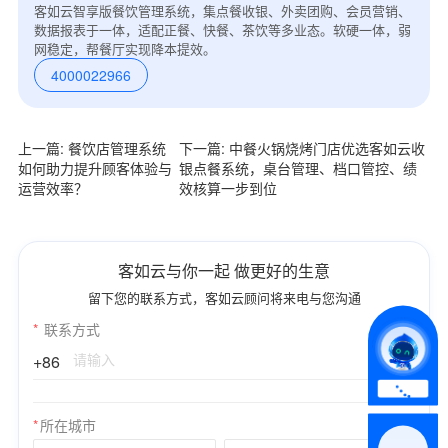
客如云智享版餐饮管理系统，集点餐收银、外卖团购、会员营销、
数据报表于一体，适配正餐、快餐、茶饮等多业态。软硬一体，弱
网稳定，帮餐厅实现降本提效。
4000022966
上一篇: 餐饮店管理系统
下一篇: 中餐火锅烧烤门店优选客如云收
如何助力提升顾客体验与
银点餐系统，桌台管理、档口管控、绩
运营效率？
效核算一步到位
*
联系方式
+86
客如云与你一起 做更好的生意
*
所属业态
留下您的联系方式，客如云顾问将来电与您沟通
*
联系方式
*
我的姓名
+86
附加留言
*
所在城市