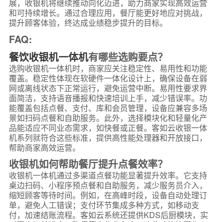
展，收银机将继续推动向化迈进，助力商家实现高效运营
和可持续增长。通过合理应用，餐厅能更好地应对挑战，
提升顾客体验，终达成业绩稳步提升的目标。
FAQ:
餐饮收银机一体机
有哪些选购要点？
选购收银机一体机时，商家应关注稳定性、易用性和功能
覆盖。稳定性体现在软硬件一体化设计上，确保设备在弱
网或离线状态下正常运行，避免运营中断。易用性要求界
面简洁，支持语音播报和快速培训上手，减少错误率。功
能覆盖包括点餐、支付、库和会员管理，设备应兼容多场
景如扫码点餐和自助服务。此外，选择模块化和轻量化产
品能适应不同业态需求，如快餐或正餐。客如云收银一体
机系列就符合这些标准，提供高性能处理器和开放接口，
帮助商家高效运营。
收银机如何帮助餐厅提升点餐效率？
收银机一体机通过多渠道点餐功能显著提升效率。它支持
桌边扫码、小程序预点餐和自助服务，减少服务员介入，
缩短顾客等待时间。例如，在高峰时段，设备自动处理订
单，避免人工错误；支付环节集成多种方式，如移动支
付，加速结账流程。客如云系统还提供KDS后厨模块，实