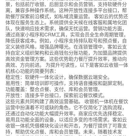
景，包括前厅收银、后厨显示和会员营销，支持软硬件分
离，兼容多种操作系统。这种开放性连接多平台接口，帮
助餐厅探索前沿模式，如私域流量运营。 客如云的优势还
体现在服务生态上。系统提供全天候在线客服和属地化团
队，快速响应技术需求，确保无忧运营。营销功能方面，
通过商家小程序和CRM工具，实现会员全生命周期管理，
降低获客成本。例如，小程序支持排队取号和预点餐，自
定义装修风格，增强品牌曝光。在连锁管理中，客如云支
持自定义组织架构和云商钱包分账功能，为加盟品牌提供
高效资金管理方案。这些优势助力餐厅提升效率，推动向
高效、方向前进。 为提升可读性，以下是客如云收银一体
机核心功能的简要列表：
稳定性：软硬件一体化设计，确保数据云端安全。
易用性：简单培训即可操作，支持语音播报和副屏定制。
功能覆盖：整合点餐、支付、库和会员管理。
开放性：连接多平台接口，探索前沿餐饮模式。
这些元素共同构建了高效运营基础。 收银机一体机在餐饮
运营中扮演着不可或缺的角色，它不仅简化了选购流程，
还通过自动化功能大幅提升效率。商家应优先选择稳定、
易用且功能全面的设备，以适应多变的市场需求。客如云
收银一体机凭借模块化设计和开态，为餐厅提供了可靠支
持，帮助优化点餐、库和会员管理。未来，随着技术发