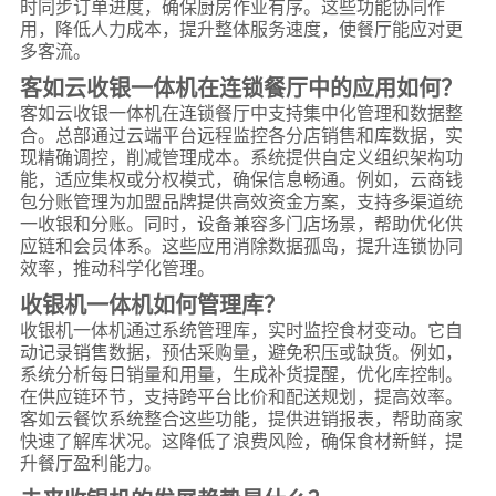
时同步订单进度，确保厨房作业有序。这些功能协同作
用，降低人力成本，提升整体服务速度，使餐厅能应对更
多客流。
客如云收银一体机在连锁餐厅中的应用如何？
客如云收银一体机在连锁餐厅中支持集中化管理和数据整
合。总部通过云端平台远程监控各分店销售和库数据，实
现精确调控，削减管理成本。系统提供自定义组织架构功
能，适应集权或分权模式，确保信息畅通。例如，云商钱
包分账管理为加盟品牌提供高效资金方案，支持多渠道统
一收银和分账。同时，设备兼容多门店场景，帮助优化供
应链和会员体系。这些应用消除数据孤岛，提升连锁协同
效率，推动科学化管理。
收银机一体机如何管理库？
收银机一体机通过系统管理库，实时监控食材变动。它自
动记录销售数据，预估采购量，避免积压或缺货。例如，
系统分析每日销量和用量，生成补货提醒，优化库控制。
在供应链环节，支持跨平台比价和配送规划，提高效率。
客如云餐饮系统整合这些功能，提供进销报表，帮助商家
快速了解库状况。这降低了浪费风险，确保食材新鲜，提
升餐厅盈利能力。