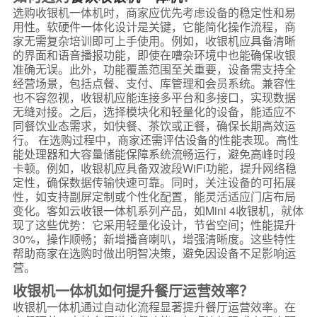
选购收银机一体机时，商家应优先考虑设备的稳定性和易
用性。软硬件一体化设计是关键，它能简化操作流程，商
家无需复杂培训即可上手使用。例如，收银机应具备清晰
的界面和语音播报功能，即使在嘈杂环境中也能确保收银
准确无误。此外，功能覆盖范围至关重要，设备需支持全
经营场景，包括点餐、支付、库管理和会员系统。兼容性
也不容忽视，收银机应能连接多平台和多接口，实现数据
无缝对接。之后，选择模块化和轻量化的设备，能适应不
同餐饮业态需求，如快餐、茶饮或正餐，确保长期高效运
行。 在选购过程中，商家还需评估设备的性能表现。高性
能处理器和大容量储能保障系统流畅运行，避免高峰时段
卡顿。例如，收银机应具备双波段WiFi功能，提升网络稳
定性，确保数据传输快速可靠。同时，关注设备的可拓展
性，如支持副屏定制或个性化配置，能灵活适应门店布局
变化。客如云收银一体机系列产品，如Mini 4收银机，就体
现了这些优势：它采用轻量化设计，节省空间；性能提升
30%，操作顺畅；新增播音喇叭，增强清晰度。这些特性
帮助商家在选购时做出明智决策，避免因设备不足影响运
营。
收银机一体机如何提升餐厅运营效率？
收银机一体机通过自动化流程显著提升餐厅运营效率。在