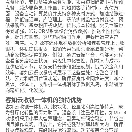
点餐环节，支持多渠道点餐功能，如桌边扫码或小程序预
点餐，减少服务员工作量，缩短顾客等待时间。支付方
面，设备自动计算总价并支持多种支付方式，加速结账过
程，降低错误率。库管理上，系统实时监控食材变动，预
估采购量，避免积压或缺货，优化成本控制。会员管理也
得到加强，通过CRM系统整合消费数据，推送个性化优
惠，提升复购率。这些功能协同作用，使餐厅运营更高
效、有序。 提升效率还体现在数据分析和连锁管理上。收
银机一体机提供报表，如销售菜品和营业高峰期分析，帮
助商家快速调整策略。例如，通过云端平台，总部可远程
查看各分店经营状况，实现集中化管控，削减人力成本。
在供应链环节，系统支持分账和配送规划，提高资金利用
效率。客如云餐饮系统就展示了这些益处：它整合了排
队、预定和后厨管理功能，确保厨房作业同步进度，减少
延误。整体上，收银机一体机消除了数据孤岛，推动餐厅
向精细化、化发展。
客如云收银一体机的独特优势
客如云收银一体机以其模块化、轻量化和高性能特点，成
为餐厅化转型的得力助手。设备设计注重易用性，如Mini 4
收银机采用小屏大智慧理念，副屏与扫码窗融合，节省空
间且操作直观。性能上，它搭载强劲处理器和大内，确保
数据传输稳定，高峰时段运行流畅。功能覆盖全经营场