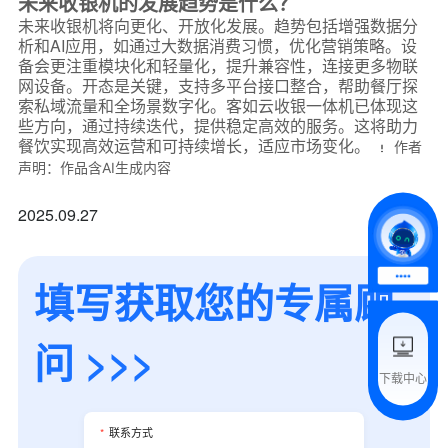
未来收银机的发展趋势是什么？
未来收银机将向更化、开放化发展。趋势包括增强数据分
析和AI应用，如通过大数据消费习惯，优化营销策略。设
备会更注重模块化和轻量化，提升兼容性，连接更多物联
网设备。开态是关键，支持多平台接口整合，帮助餐厅探
*
联系方式
索私域流量和全场景数字化。客如云收银一体机已体现这
+86
些方向，通过持续迭代，提供稳定高效的服务。这将助力
餐饮实现高效运营和可持续增长，适应市场变化。
作者
*
所属业态
声明：作品含AI生成内容
2025.09.27
*
我的姓名
填写获取您的专属顾
附加留言
问 >>>
下载中心
预约试用
*
联系方式
我是老客户，了解最新优惠