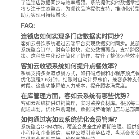
了连锁店数据同步与效率瓶颈。系统提供实时数据掌
将专注于生态整合，为餐饮品牌提供支持，推动化转
助力实现可持续增长。
FAQ:
连锁店如何实现多门店数据实时同步？
客如云餐饮系统通过云端平台实现数据实时同步。总
*
联系方
系统整合订单、财务等模块，避免数据孤岛，支持跨
策。这种集中化设计简化了协作，提升了整体运营效
+86
客如云收银系统如何提升点餐效率？
系统支持多渠道点餐方式，如扫码点餐和小程序预点餐
*
所属业
优化流程3-5分钟。结账时自动计算总价，兼容多种支
时段。这些功能释放人力成本，提升顾客满意度。
在库管理方面，客如云系统有哪些优势？
*
我的姓
客如云系统提供进销管理，实时监控食材库。根据每
配送规划，优化采购流程。数据同步确保门店与总部
如何通过客如云系统优化会员管理？
附加留
系统整合CRM功能，覆盖会员全生命周期管理。提供
小程序和企业微信，实现公域引流至私域，盘活会员
提供专业客服支持，确保高效运营。