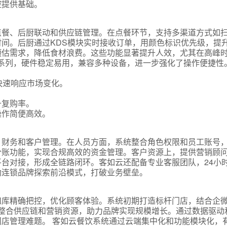
控提供基础。
点餐、后厨联动和供应链管理。在点餐环节，支持多渠道方式如
间。后厨通过KDS模块实时接收订单，用颜色标识优先级，提
预估需求，降低食材浪费。这些功能显著提升人效，尤其在高峰
 Pro系列，硬件稳定易用，兼容多种设备，进一步强化了操作便捷性
快速响应市场变化。
升复购率。
操作简便高效。
、财务和客户管理。在人员方面，系统整合角色权限和员工账号
分账功能，实现合规高效的资金管理。客户资源上，提供营销顾
台对接，形成全链路闭环。客如云还配备专业客服团队，24小
助连锁品牌探索前沿模式，打破业务壁垒。
和库精确把控，优化顾客体验。系统初期打造标杆门店，结合企
，整合供应链和营销资源，助力品牌实现规模增长。通过数据驱动
店管理难题。 客如云餐饮系统通过云端集中化和功能模块化，