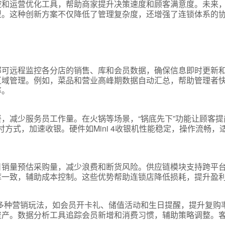
控和运营优化工具，帮助商家提升决策速度和顾客满意度。未来
型。这种创新方案不仅降低了管理复杂度，还增强了连锁体系的
部可远程监控各分店的销售、库和会员数据，确保信息即时更新
式
区域管理。例如，菜品和营业高峰期数据自动汇总，帮助管理者
率。
，减少服务员工作量。在火锅等场景，“锅底先下”功能让顾客提
态
付方式，加速收银。硬件如Mini 4收银机性能稳定，操作流畅，
名
日销量预估采购量，减少浪费和断货风险。供应链模块支持跨平
库一致，辅助成本控制。这些优势帮助连锁店降低损耗，提升盈
言
多种营销玩法，如会员开卡礼、储值活动和生日提醒，提升复购
资产。数据分析工具追踪会员新增和消费习惯，辅助策略调整。