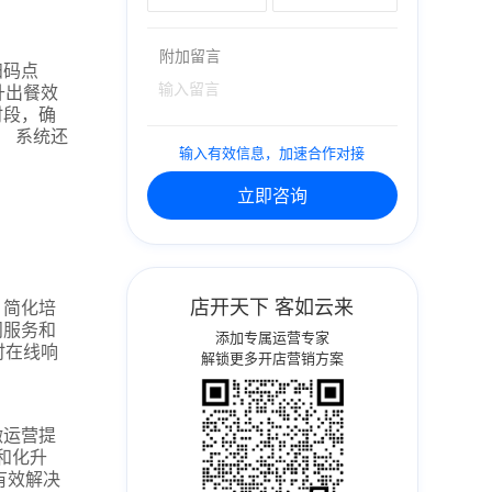
附加留言
扫码点
升出餐效
时段，确
。 系统还
输入有效信息，加速合作对接
立即咨询
店开天下 客如云来
，简化培
问服务和
添加专属运营专家
时在线响
解锁更多开店营销方案
微运营提
和化升
有效解决