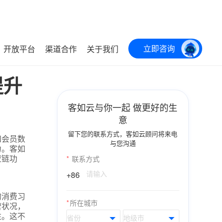
立即咨询
开放平台
渠道合作
关于我们
提升
客如云与你一起 做更好的生
意
留下您的联系方式，客如云顾问将来电
和会员数
与您沟通
力。客如
应链功
*
联系方式
+86
的消费习
*
所在城市
营状况，
性。这不