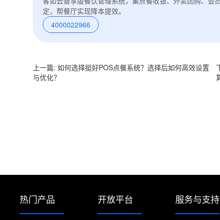
客如云智享版餐饮管理系统，集点餐收银、外卖团购、会
定，帮餐厅实现降本提效。
4000022966
上一篇: 如何选择挺好POS点餐系统？选择后如何高效设置
与优化？
热门产品
开放平台
服务与支持