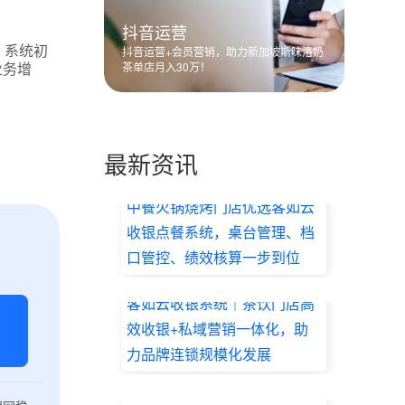
抖音运营
。系统初
抖音运营+会员营销，助力新加坡斯味洛奶
业务增
茶单店月入30万！
最新资讯
中餐火锅烧烤门店优选客如云
收银点餐系统，桌台管理、档
口管控、绩效核算一步到位
2026.07.17
客如云收银系统｜茶饮门店高
效收银+私域营销一体化，助
力品牌连锁规模化发展
2026.07.17