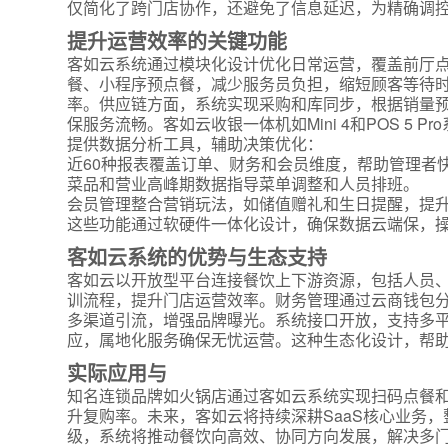
仅简化了跨门店协作，还避免了信息延迟，为精确调
提升运营效率的关键功能
客如云系统通过模块化设计优化日常运营，覆盖前厅
餐、小程序预点餐，减少服务员负担，缩短顾客等待时
率。供应链方面，系统实现采购和库同步，根据销量
保服务流畅。客如云收银一体机如Mini 4和POS 5
提供数据分析工具，辅助决策优化：
近60种报表覆盖订单、财务和会员维度，帮助管理者
菜品和营业高峰期数据指导菜单调整和人员排班。
会员管理整合营销玩法，如储值赠礼和生日提醒，提
这些功能通过软硬件一体化设计，确保数据云端保，
客如云系统的优势与生态支持
客如云以开放型平台连接餐饮上下游资源，包括人员
训流程，提升门店运营效率。财务管理通过云商钱包
多渠道引流，增强品牌曝光。系统接口开放，支持多平
应，属地化服务确保无忧运营。这种生态化设计，帮
实际应用与
知名连锁品牌如火锅店通过客如云系统实现扫码点餐
升复购率。未来，客如云将持续深耕SaaS核心业务
级，系统将推动餐饮向高效、协同方向发展，解决多门