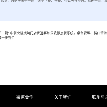
员营销、数据报表于一体，适配正餐、快餐、茶饮等多业态。软硬一体，
下一篇: 中餐火锅烧烤门店优选客如云收银点餐系统，桌台管理、档口管
算一步到位
渠道合作
关于我们
联系与