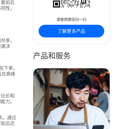
，客如云
协同性，
请使用微信扫一扫
了解更多产品
和共享。
快速决
产品和服务
前下单，
适合高峰
台比价和
利能力。
率。通过
客如云还