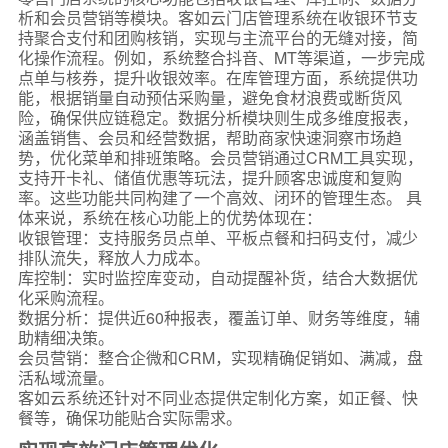
析和会员营销等模块。客如云门店管理系统在收银环节支
持聚合支付和团购核销，实现与主流平台的无缝对接，简
化操作流程。例如，系统整合抖音、MT等渠道，一步完成
点单与核券，提升收银效率。在库管理方面，系统提供功
能，根据销量自动预估采购量，避免食材浪费或断货风
险，确保供应链稳定。数据分析模块则生成多维度报表，
涵盖销售、会员和经营数据，帮助商家快速洞察市场趋
势，优化菜单和排班策略。会员营销通过CRM工具实现，
支持开卡礼、储值优惠等玩法，提升顾客忠诚度和复购
率。这些功能共同构建了一个高效、闭环的管理生态。 具
体来说，系统在核心功能上的优势体现在：
收银管理：支持服务员点单、平板点餐和扫码支付，减少
排队流失，释放人力成本。
库控制：实时监控库变动，自动提醒补货，结合大数据优
化采购流程。
数据分析：提供近60种报表，覆盖订单、财务等维度，辅
助精细决策。
会员营销：整合企微和CRM，实现精确促销如、满减，盘
活私域流量。
客如云系统还针对不同业态提供定制化方案，如正餐、快
餐等，确保功能贴合实际需求。