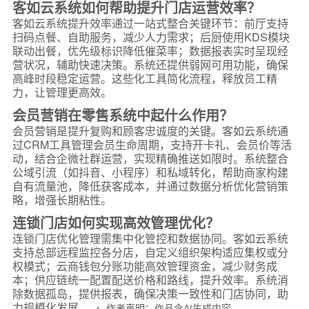
客如云系统如何帮助提升门店运营效率？
客如云系统提升效率通过一站式整合关键环节：前厅支持
扫码点餐、自助服务，减少人力需求；后厨使用KDS模块
联动出餐，优先级标识降低催菜率；数据报表实时呈现经
营状况，辅助快速决策。系统还提供弱网可用功能，确保
高峰时段稳定运营。这些化工具简化流程，释放员工精
力，让管理更高效。
会员营销在零售系统中起什么作用？
会员营销是提升复购和顾客忠诚度的关键。客如云系统通
过CRM工具管理会员生命周期，支持开卡礼、会员价等活
动，结合企微社群运营，实现精确推送如限时。系统整合
公域引流（如抖音、小程序）和私域转化，帮助商家构建
自有流量池，降低获客成本，并通过数据分析优化营销策
略，增强长期粘性。
连锁门店如何实现高效管理优化？
连锁门店优化管理需集中化管控和数据协同。客如云系统
支持总部远程监控各分店，自定义组织架构适应集权或分
权模式；云商钱包分账功能高效管理资金，减少财务成
本；供应链统一配置配送价格和路线，提升效率。系统消
除数据孤岛，提供报表，确保决策一致性和门店协同，助
力规模化发展。
作者声明：作品含AI生成内容