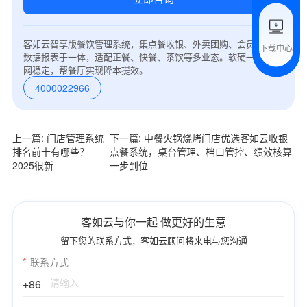
附加留言
客如云智享版餐饮管理系统，集点餐收银、外卖团购、会员营销、
下载中心
数据报表于一体，适配正餐、快餐、茶饮等多业态。软硬一体，弱
预约试用
网稳定，帮餐厅实现降本提效。
4000022966
我是老客户，了解最新优惠
上一篇: 门店管理系统
下一篇: 中餐火锅烧烤门店优选客如云收银
排名前十有哪些？
点餐系统，桌台管理、档口管控、绩效核算
2025很新
一步到位
客如云与你一起 做更好的生意
留下您的联系方式，客如云顾问将来电与您沟通
*
联系方式
+86