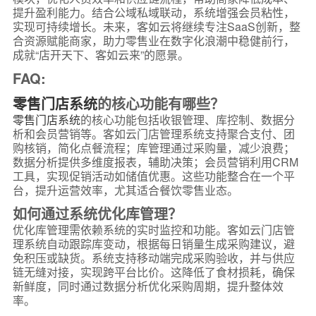
提升盈利能力。结合公域私域联动，系统增强会员粘性，
实现可持续增长。未来，客如云将继续专注SaaS创新，整
合资源赋能商家，助力零售业在数字化浪潮中稳健前行，
成就“店开天下、客如云来”的愿景。
FAQ:
零售门店系统
的核心功能有哪些？
零售门店系统
的核心功能包括收银管理、库控制、数据分
析和会员营销等。客如云门店管理系统支持聚合支付、团
购核销，简化点餐流程；库管理通过采购量，减少浪费；
数据分析提供多维度报表，辅助决策；会员营销利用CRM
工具，实现促销活动如储值优惠。这些功能整合在一个平
台，提升运营效率，尤其适合餐饮零售业态。
如何通过系统优化库管理？
优化库管理需依赖系统的实时监控和功能。客如云门店管
理系统自动跟踪库变动，根据每日销量生成采购建议，避
免积压或缺货。系统支持移动端完成采购验收，并与供应
链无缝对接，实现跨平台比价。这降低了食材损耗，确保
新鲜度，同时通过数据分析优化采购周期，提升整体效
率。