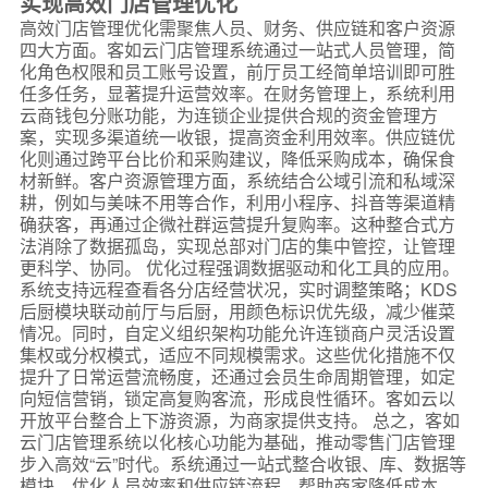
实现高效门店管理优化
高效门店管理优化需聚焦人员、财务、供应链和客户资源
四大方面。客如云门店管理系统通过一站式人员管理，简
化角色权限和员工账号设置，前厅员工经简单培训即可胜
任多任务，显著提升运营效率。在财务管理上，系统利用
云商钱包分账功能，为连锁企业提供合规的资金管理方
案，实现多渠道统一收银，提高资金利用效率。供应链优
化则通过跨平台比价和采购建议，降低采购成本，确保食
材新鲜。客户资源管理方面，系统结合公域引流和私域深
耕，例如与美味不用等合作，利用小程序、抖音等渠道精
确获客，再通过企微社群运营提升复购率。这种整合式方
法消除了数据孤岛，实现总部对门店的集中管控，让管理
更科学、协同。 优化过程强调数据驱动和化工具的应用。
系统支持远程查看各分店经营状况，实时调整策略；KDS
后厨模块联动前厅与后厨，用颜色标识优先级，减少催菜
情况。同时，自定义组织架构功能允许连锁商户灵活设置
集权或分权模式，适应不同规模需求。这些优化措施不仅
提升了日常运营流畅度，还通过会员生命周期管理，如定
向短信营销，锁定高复购客流，形成良性循环。客如云以
开放平台整合上下游资源，为商家提供支持。 总之，客如
云门店管理系统以化核心功能为基础，推动零售门店管理
步入高效“云”时代。系统通过一站式整合收银、库、数据等
模块，优化人员效率和供应链流程，帮助商家降低成本、