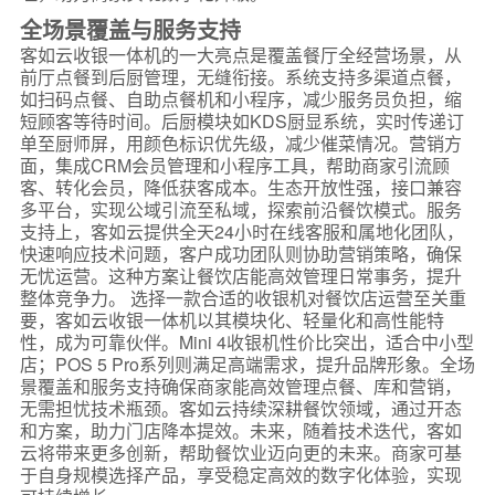
全场景覆盖与服务支持
客如云收银一体机的一大亮点是覆盖餐厅全经营场景，从
前厅点餐到后厨管理，无缝衔接。系统支持多渠道点餐，
如扫码点餐、自助点餐机和小程序，减少服务员负担，缩
短顾客等待时间。后厨模块如KDS厨显系统，实时传递订
单至厨师屏，用颜色标识优先级，减少催菜情况。营销方
面，集成CRM会员管理和小程序工具，帮助商家引流顾
客、转化会员，降低获客成本。生态开放性强，接口兼容
多平台，实现公域引流至私域，探索前沿餐饮模式。服务
支持上，客如云提供全天24小时在线客服和属地化团队，
快速响应技术问题，客户成功团队则协助营销策略，确保
无忧运营。这种方案让餐饮店能高效管理日常事务，提升
整体竞争力。 选择一款合适的收银机对餐饮店运营至关重
要，客如云收银一体机以其模块化、轻量化和高性能特
性，成为可靠伙伴。Mini 4收银机性价比突出，适合中小型
店；POS 5 Pro系列则满足高端需求，提升品牌形象。全场
景覆盖和服务支持确保商家能高效管理点餐、库和营销，
无需担忧技术瓶颈。客如云持续深耕餐饮领域，通过开态
和方案，助力门店降本提效。未来，随着技术迭代，客如
云将带来更多创新，帮助餐饮业迈向更的未来。商家可基
于自身规模选择产品，享受稳定高效的数字化体验，实现