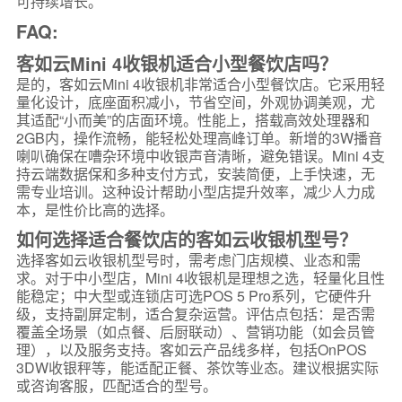
可持续增长。
FAQ:
客如云Mini 4收银机适合小型餐饮店吗？
是的，客如云Mini 4收银机非常适合小型餐饮店。它采用轻
量化设计，底座面积减小，节省空间，外观协调美观，尤
其适配“小而美”的店面环境。性能上，搭载高效处理器和
2GB内，操作流畅，能轻松处理高峰订单。新增的3W播音
喇叭确保在嘈杂环境中收银声音清晰，避免错误。Mini 4支
持云端数据保和多种支付方式，安装简便，上手快速，无
需专业培训。这种设计帮助小型店提升效率，减少人力成
本，是性价比高的选择。
如何选择适合餐饮店的客如云收银机型号？
选择客如云收银机型号时，需考虑门店规模、业态和需
求。对于中小型店，Mini 4收银机是理想之选，轻量化且性
能稳定；中大型或连锁店可选POS 5 Pro系列，它硬件升
级，支持副屏定制，适合复杂运营。评估点包括：是否需
覆盖全场景（如点餐、后厨联动）、营销功能（如会员管
理），以及服务支持。客如云产品线多样，包括OnPOS
3DW收银秤等，能适配正餐、茶饮等业态。建议根据实际
或咨询客服，匹配适合的型号。