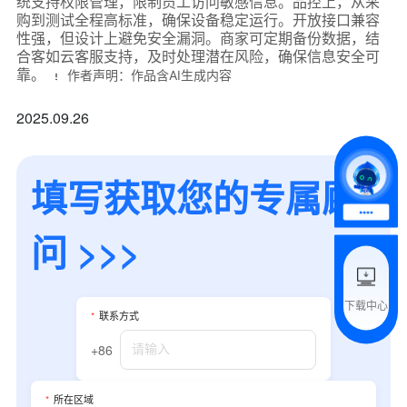
统支持权限管理，限制员工访问敏感信息。品控上，从采
购到测试全程高标准，确保设备稳定运行。开放接口兼容
性强，但设计上避免安全漏洞。商家可定期备份数据，结
*
联系方式
合客如云客服支持，及时处理潜在风险，确保信息安全可
+86
靠。
作者声明：作品含AI生成内容
*
所属业态
2025.09.26
*
我的姓名
填写获取您的专属顾
问 >>>
附加留言
下载中心
*
联系方式
预约试用
+86
我是老客户，了解最新优惠
*
所在区域