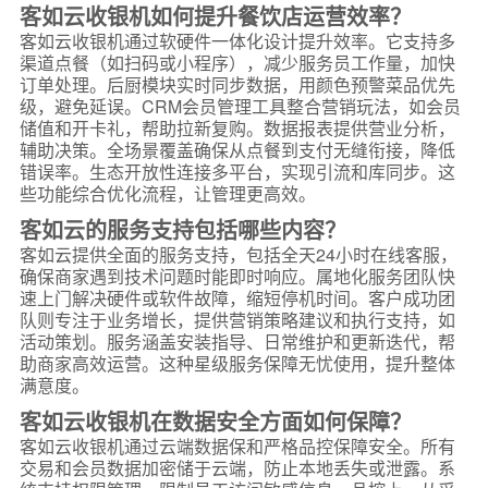
客如云收银机如何提升餐饮店运营效率？
客如云收银机通过软硬件一体化设计提升效率。它支持多
渠道点餐（如扫码或小程序），减少服务员工作量，加快
订单处理。后厨模块实时同步数据，用颜色预警菜品优先
级，避免延误。CRM会员管理工具整合营销玩法，如会员
储值和开卡礼，帮助拉新复购。数据报表提供营业分析，
辅助决策。全场景覆盖确保从点餐到支付无缝衔接，降低
错误率。生态开放性连接多平台，实现引流和库同步。这
些功能综合优化流程，让管理更高效。
客如云的服务支持包括哪些内容？
客如云提供全面的服务支持，包括全天24小时在线客服，
确保商家遇到技术问题时能即时响应。属地化服务团队快
速上门解决硬件或软件故障，缩短停机时间。客户成功团
队则专注于业务增长，提供营销策略建议和执行支持，如
活动策划。服务涵盖安装指导、日常维护和更新迭代，帮
助商家高效运营。这种星级服务保障无忧使用，提升整体
满意度。
客如云收银机在数据安全方面如何保障？
客如云收银机通过云端数据保和严格品控保障安全。所有
交易和会员数据加密储于云端，防止本地丢失或泄露。系