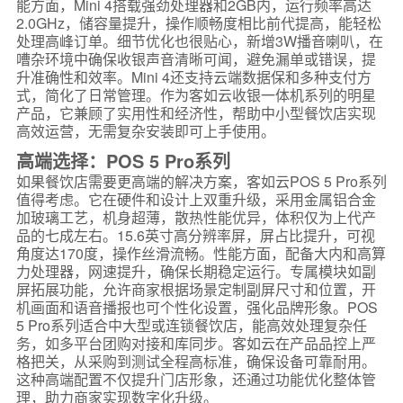
能方面，Mini 4搭载强劲处理器和2GB内，运行频率高达
2.0GHz，储容量提升，操作顺畅度相比前代提高，能轻松
处理高峰订单。细节优化也很贴心，新增3W播音喇叭，在
嘈杂环境中确保收银声音清晰可闻，避免漏单或错误，提
升准确性和效率。Mini 4还支持云端数据保和多种支付方
式，简化了日常管理。作为客如云收银一体机系列的明星
产品，它兼顾了实用性和经济性，帮助中小型餐饮店实现
高效运营，无需复杂安装即可上手使用。
高端选择：POS 5 Pro系列
如果餐饮店需要更高端的解决方案，客如云POS 5 Pro系列
值得考虑。它在硬件和设计上双重升级，采用金属铝合金
加玻璃工艺，机身超薄，散热性能优异，体积仅为上代产
品的七成左右。15.6英寸高分辨率屏，屏占比提升，可视
角度达170度，操作丝滑流畅。性能方面，配备大内和高算
力处理器，网速提升，确保长期稳定运行。专属模块如副
屏拓展功能，允许商家根据场景定制副屏尺寸和位置，开
机画面和语音播报也可个性化设置，强化品牌形象。POS
5 Pro系列适合中大型或连锁餐饮店，能高效处理复杂任
务，如多平台团购对接和库同步。客如云在产品品控上严
格把关，从采购到测试全程高标准，确保设备可靠耐用。
这种高端配置不仅提升门店形象，还通过功能优化整体管
理，助力商家实现数字化升级。