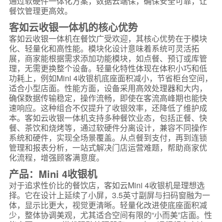
通过软硬件一体化方案，数据云端保，确保安全可靠，让
餐饮管理更高效。
客如云收银一体机的核心优势
客如云收银一体机在餐饮广受欢迎，其核心优势在于模块
化、轻量化和高性能。模块化设计意味着系统可灵活拓
展，商家能根据需求添加功能模块，如点餐、预订或库管
理，无需更换整个设备。轻量化特性体现在体积小巧和低
功耗上，例如Mini 4收银机底座面积减小，节省柜台空间，
适合小型店面。性能方面，设备采用高效处理器和大内，
确保数据传输稳定，操作流畅，即使在客流高峰期也能快
速响应。这种组合不仅提升了收银效率，还降低了维护成
本。客如云收银一体机支持多种餐饮业态，包括正餐、快
餐、茶饮和烧烤等，通过软硬件分离设计，兼容不同操作
系统和硬件，实现全场景覆盖。从点餐到支付，再到连锁
管理和报表分析，一站式解决门店运营难题，帮助商家优
化流程，增强顾客满意度。
产品：Mini 4收银机
对于追求性价比的餐饮店，客如云Mini 4收银机是理想选
择。它在设计上延续了小屏，3.5英寸副屏与扫码窗融为一
体，显示比更大，视觉更清晰。轻量化改进使底座面积减
少，整体协调美观，尤其适合空间有限的“小而美”店面。性