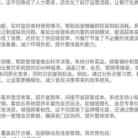
率。这不仅降低了人力需求，还优化了前厅运营流程，让餐厅在
功能，实时监控食材使用情况，帮助商家精确把控采购和消耗。
免过剩或缺货问题。客如云收银系统内置的进销模块，能追踪库
降低了浪费，还优化了供应链效率，为餐厅节省了不必要的资源
材准备量，减少环境负担，提升整体盈利能力。
营洞察，帮助管理者做出科学决策。系统分析菜品、顾客偏好和
云餐饮系统提供近60种报表，涵盖订单、会员、营销等维度，
免同质化竞争，同时识别复购机会。例如，通过分析点餐习惯，
式，让运营更精细化，减少盲目决策带来的效率损失。
新客并激活老客，提升复购率，间接节省获客成本。系统支持小
营销。客如云系统提供丰富的会员玩法，如储值赠礼、会员专享
群发消息，增强顾客粘性。这不仅提高了品牌曝光度，还通过数
统统一管理会员数据，确保各门店协同，提升整体效率。
，覆盖前厅点餐、后厨联动及连锁管理。其优势包括：