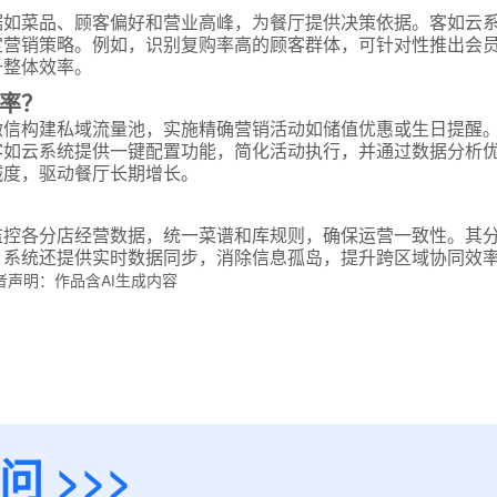
据如菜品、顾客偏好和营业高峰，为餐厅提供决策依据。客如云
定营销策略。例如，识别复购率高的顾客群体，可针对性推出会
预约试用
升整体效率。
率？
我是老客户，了解最新优惠
微信构建私域流量池，实施精确营销活动如储值优惠或生日提醒
客如云系统提供一键配置功能，简化活动执行，并通过数据分析
诚度，驱动餐厅长期增长。
监控各分店经营数据，统一菜谱和库规则，确保运营一致性。其
。系统还提供实时数据同步，消除信息孤岛，提升跨区域协同效
者声明：作品含AI生成内容
 >>>