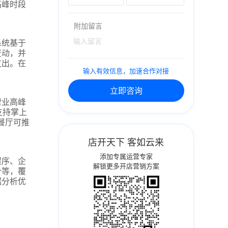
高峰时段
附加留言
系统基于
变动，并
支出。在
输入有效信息，加速合作对接
立即咨询
营业高峰
支持掌上
餐厅可推
店开天下 客如云来
添加专属运营专家
程序、企
解锁更多开店营销方案
价等，覆
据分析优