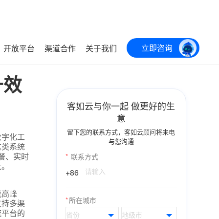
立即咨询
开放平台
渠道合作
关于我们
升效
客如云与你一起 做更好的生
意
留下您的联系方式，客如云顾问将来电
数字化工
与您沟通
这类系统
餐、实时
*
联系方式
长。
+86
流高峰
*
所在城市
支持多渠
流平台的