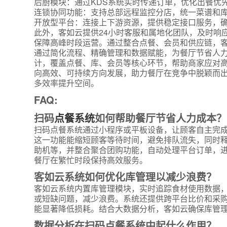
后厨模块：通过KDS系统实时传递订单，优化出餐优
连锁协同功能：支持总部远程监控分店，统一菜谱和
开放型平台：连接上下游资源，提供稳定接口服务，
此外，客如云提供24小时客服和属地化团队，及时响
保障高峰时段运营。通过整合点餐、会员和供应链，客
通过简化流程、精确管理和数据赋能，为餐厅节省人
计，覆盖点餐、库、会员等核心环节，帮助商家应对
向高效、可持续方向发展，助力餐厅在竞争中脱颖而
多效率提升空间。
*
联系方
FAQ:
+86
扫码
点餐系统
如何帮助餐厅节省人力成本？
*
所属业
扫码点餐系统通过小程序或平板设备，让顾客自主完
这一功能能缩短顾客等待时间，避免排队流失，同时
助机等，并整合聚合团购功能，自动处理平台订单，
餐厅在繁忙时段保持高效服务。
*
我的姓
客如云系统如何优化库管理以减少浪费？
客如云系统内置库管理模块，实时追踪食材使用数据
或短缺问题，减少浪费。系统还提供跨平台比价和采
附加留
能显著降低损耗。结合大数据分析，客如云确保库管
数据分析在扫码点餐系统中起什么作用？