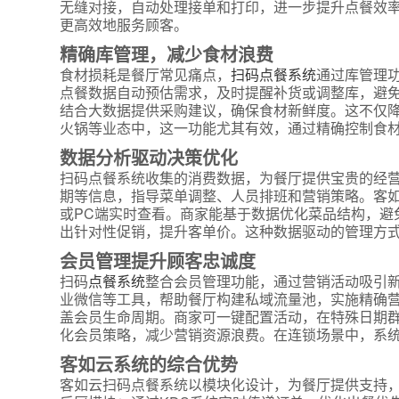
无缝对接，自动处理接单和打印，进一步提升点餐效
更高效地服务顾客。
精确库管理，减少食材浪费
食材损耗是餐厅常见痛点，
扫码点餐系统
通过库管理
点餐数据自动预估需求，及时提醒补货或调整库，避
结合大数据提供采购建议，确保食材新鲜度。这不仅
火锅等业态中，这一功能尤其有效，通过精确控制食
数据分析驱动决策优化
扫码点餐系统收集的消费数据，为餐厅提供宝贵的经
期等信息，指导菜单调整、人员排班和营销策略。客如
或PC端实时查看。商家能基于数据优化菜品结构，避
出针对性促销，提升客单价。这种数据驱动的管理方
会员管理提升顾客忠诚度
扫码
点餐系统
整合会员管理功能，通过营销活动吸引
业微信等工具，帮助餐厅构建私域流量池，实施精确
盖会员生命周期。商家可一键配置活动，在特殊日期
化会员策略，减少营销资源浪费。在连锁场景中，系
客如云系统的综合优势
客如云扫码点餐系统以模块化设计，为餐厅提供支持