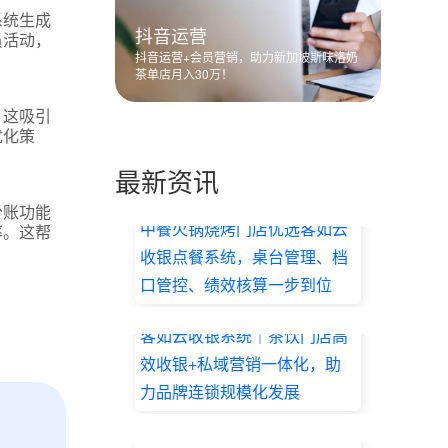
系统生成
抖音运营
员活动，
抖音运营+会员营销，助力新加坡斯味洛奶
茶单店月入30万！
。这吸引
优化策
最新资讯
分账功能
中餐火锅烧烤门店优选客如云
率。这帮
收银点餐系统，桌台管理、档
口管控、绩效核算一步到位
2026.07.17
客如云收银系统｜茶饮门店高
效收银+私域营销一体化，助
力品牌连锁规模化发展
2026.07.17