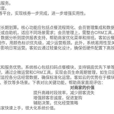
值服务。
速度。
等平台，实现核券一步完成，进一步增强实用性。
保长期划算。核心功能应包括点餐流程简化、会员管理集成和数
或自助机，适应不同场景需求；会员管理上，需整合CRM工具
；数据分析则提供报表支持，帮助商家优化菜单和排班。客如云
制作，用颜色标识优先级，减少运营瓶颈。此外，系统易用性至
作影响日常运营。客如云通过轻量化设计，确保低硬件配置下高
成和服务优势。系统核心包括扫码点餐模块，支持锅底优先下单
，通过企微运营和CRM工具，实现会员生命周期管理，如生日
程监控各分店经营数据，确保标准化运营。客如云的优势在于模
正餐、茶饮等多场景。下表对比关键功能，帮助商家直观评估：
对商家的价值
提升高峰时段效率，减少顾客流失
增强顾客忠诚度，促进复购
辅助决策，优化经营策略
商家快速上手，很大化系统价值。