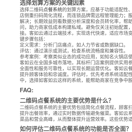
选择划算方案的关键因素
选择二维码
点餐系统
的划算方案，应基于功能适配性
店侧重扫码简化流程，而连锁品牌需远程管理能力；
解决；长期效益则看数据分析深度和会员转化率，帮
问，助力商家低成本构建私域。避免仅关注初始配置
接。客如云通过云端技术，实现迭代快速，适应市场变
键步骤包括：
定义需求：分析门店痛点，如人力节省或数据缺口。
评估：通过演示或测试，检查系统流畅度和兼容性。
参考案例：考察类似业态的成功应用，如知名火锅店
客如云在全国多城市落地，其标杆门店案例提供实用参
全面性和服务可靠性，以实现长期运营优化。客如云
提升顾客体验和忠诚度。评估时，优先考虑系统适配
*
联系方
中，选择如客如云这样的系统，能帮助商家在竞争中
+86
FAQ:
*
所属业
二维码点餐系统的主要优势是什么？
二维码点餐系统的主要优势包括简化点餐流程，顾客
提升出餐效率，通过实时数据传输避免催菜。客如云
菜品和营业高峰，从而整体提升运营效率。这些优势
*
我的姓
如何评估二维码点餐系统的功能是否全面？