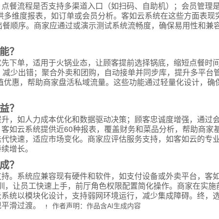
：点餐流程是否支持多渠道入口（如扫码、自助机）；会员管理
供多维度报表，如订单或会员分析。客如云系统在这些方面表现
言
出餐顺序。商家应通过或演示测试系统流畅度，确保易用性和兼
能？
优先下单，适用于火锅业态，让顾客提前选择锅底，缩短点餐时
预约试用
，减少出错；聚合外卖和团购，自动接单并同步库，提升多平台
值优惠，帮助商家盘活私域流量。这些功能通过轻量化设计，确
我是老客户，了解最新优惠
益？
提升，如人力成本优化和数据驱动决策；顾客忠诚度增强，通过
客如云系统提供近60种报表，覆盖财务和菜品分析，帮助商家
迭代快速，适应市场变化。商家应评估服务支持，如客如云的专
持续增长。
成？
支持。系统应兼容现有硬件和软件，如支付设备或外卖平台，客
训，让员工快速上手，前厅角色权限配置简化操作。商家在实施
云系统以模块化设计，支持弱网环境运行，减少集成障碍。终，
现平滑过渡。
作者声明：作品含AI生成内容