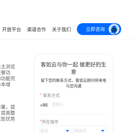
立即咨询
开放平台
渠道合作
关于我们
客如云与你一起 做更好的生
自主浏览
意
点餐功
的功能完
留下您的联系方式，客如云顾问将来电
降本增
与您沟通
*
联系方式
+86
作量，提
，提高整
这些优势
*
所在城市