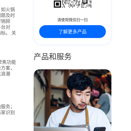
，如火锅
问题及时
请使用微信扫一扫
营销顾
平台对
了解更多产品
标。 关
产品和服务
聚焦功能
决方案，
化浪潮
他服务；
商家识别