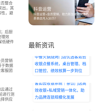
是否整合
突出，其
抖音运营
容性，避
抖音运营+会员营销，助力新加坡斯味洛奶
茶单店月入30万！
间；后厨
管理效
保低硬件
最新资讯
中餐火锅烧烤门店优选客如云
会员营销
收银点餐系统，桌台管理、档
基于数据
业客服团
口管控、绩效核算一步到位
2026.07.17
客如云收银系统｜茶饮门店高
如云通过
效收银+私域营销一体化，助
前进行测
力品牌连锁规模化发展
选择供应
2026.07.17