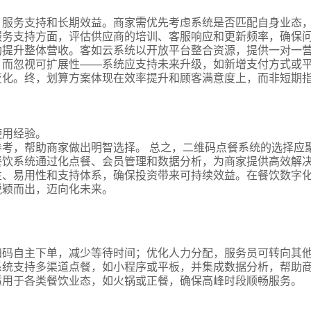
、服务支持和长期效益。商家需优先考虑系统是否匹配自身业态
服务支持方面，评估供应商的培训、客服响应和更新频率，确保
助提升整体营收。客如云系统以开放平台整合资源，提供一对一
，而忽视可扩展性——系统应支持未来升级，如新增支付方式或
化。终，划算方案体现在效率提升和顾客满意度上，而非短期指
使用经验。
考，帮助商家做出明智选择。 总之，二维码点餐系统的选择应
餐饮系统通过化点餐、会员管理和数据分析，为商家提供高效解
性、易用性和支持体系，确保投资带来可持续效益。在餐饮数字
式
脱颖而出，迈向化未来。
态
扫码自主下单，减少等待时间；优化人力分配，服务员可转向其
系统支持多渠道点餐，如小程序或平板，并集成数据分析，帮助
适用于各类餐饮业态，如火锅或正餐，确保高峰时段顺畅服务。
名