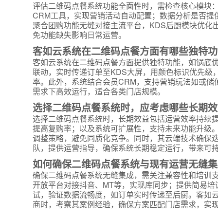
评估二维码点餐系统功能全面性时，需检查核心模块
CRM工具，实现营销活动自动配置；数据分析是否提
附加留
聚合团购功能无缝对接主流平台，KDS后厨模块优化
免功能缺失影响日常运营。
客如云系统在二维码点餐方面有哪些独特功
客如云系统在二维码点餐方面提供独特功能，如锅底
联动，实时传递订单至KDS大屏，用颜色标识优先级
率。此外，系统结合会员CRM，支持营销玩法如或储
需求下高效运行，适合各类门店规模。
选择二维码点餐系统时，应考虑哪些长期效
选择二维码点餐系统时，长期效益包括运营效率持续
提高复购率；以及系统可扩展性，支持未来功能升级。
调整策略，避免同质化竞争。同时，其云端技术确保
队，提供运营指导，确保系统长期稳定运行，带来可
如何确保二维码点餐系统与现有运营无缝集
确保二维码点餐系统无缝集成，需关注兼容性和培训
开放平台对接抖音、MT等，实现库同步；提供简易培
试，验证数据流畅度，如订单实时传递至后厨。客如
商时，考察其案例经验，确保方案匹配门店需求，实