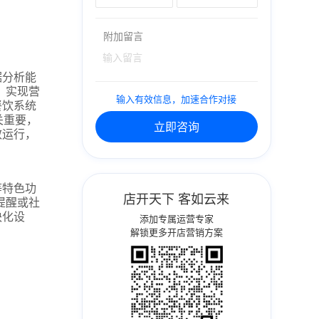
附加留言
据分析能
，实现营
输入有效信息，加速合作对接
餐饮系统
关重要，
立即咨询
效运行，
等特色功
店开天下 客如云来
提醒或社
块化设
添加专属运营专家
解锁更多开店营销方案