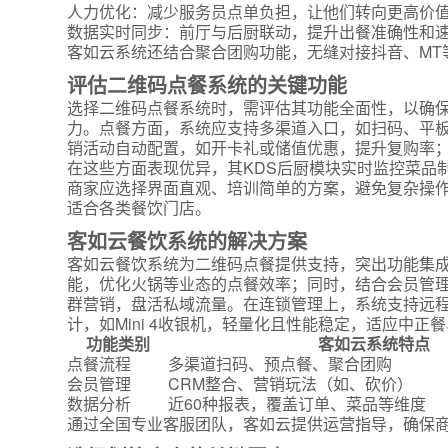
人力优化：减少服务员点单负担，让他们转向更高价
数据实时同步：前厅与后厨联动，提升出餐准确性和
客如云系统还结合聚合团购功能，无缝对接抖音、MT
评估二维码点餐系统的关键功能
选择二维码点餐系统时，需评估其功能全面性，以确
力。点餐方面，系统应支持多渠道入口，如扫码、平板
销活动自动配置，如开卡礼或储值优惠，提升复购率
在这些方面表现优异，其KDS后厨模块实时监控菜品
商家应选择界面直观、培训简单的方案，避免复杂操
适合各类餐饮门店。
客如云餐饮系统的解决方案
客如云餐饮系统为二维码点餐提供支持，突出功能集
能，优化火锅等业态的点餐效率；同时，结合会员管理
群营销，盘活私域流量。在连锁管理上，系统支持远
计，如Mini 4收银机，轻量化且性能稳定，适应中
功能类别
客如云系统特点
点餐流程
多渠道扫码、预点餐、聚合团购
会员管理
CRM整合、营销玩法（如、砍价）
数据分析
近60种报表，覆盖订单、菜品等维度
通过全国专业客服团队，客如云提供运营指导，确保