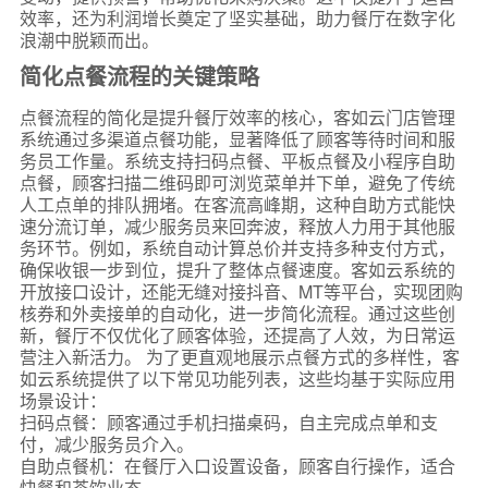
效率，还为利润增长奠定了坚实基础，助力餐厅在数字化
浪潮中脱颖而出。
简化点餐流程的关键策略
点餐流程的简化是提升餐厅效率的核心，客如云门店管理
系统通过多渠道点餐功能，显著降低了顾客等待时间和服
务员工作量。系统支持扫码点餐、平板点餐及小程序自助
点餐，顾客扫描二维码即可浏览菜单并下单，避免了传统
人工点单的排队拥堵。在客流高峰期，这种自助方式能快
速分流订单，减少服务员来回奔波，释放人力用于其他服
务环节。例如，系统自动计算总价并支持多种支付方式，
确保收银一步到位，提升了整体点餐速度。客如云系统的
开放接口设计，还能无缝对接抖音、MT等平台，实现团购
核券和外卖接单的自动化，进一步简化流程。通过这些创
新，餐厅不仅优化了顾客体验，还提高了人效，为日常运
营注入新活力。 为了更直观地展示点餐方式的多样性，客
如云系统提供了以下常见功能列表，这些均基于实际应用
场景设计：
扫码点餐：顾客通过手机扫描桌码，自主完成点单和支
付，减少服务员介入。
自助点餐机：在餐厅入口设置设备，顾客自行操作，适合
快餐和茶饮业态。