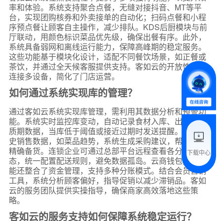
率和体验。系统支持聚合点餐，无缝对接抖音、MT等平
*
联系方式
台，实现团购核券和外卖接单的自动化；扫码点餐和小程
+86
序预点餐让顾客自主操作，减少排队。KDS后厨模块与前
厅联动，用颜色标识菜品优先级，确保出餐有序。此外，
*
所属业态
系统具备弱网和离线运行能力，保障高峰期的稳定服务。
这些功能基于模块化设计，适配不同餐饮场景，如正餐或
茶饮，并通过全天候客服提供支持。客如云的开放性允许
连接多设备，简化了门店运营。
*
我的姓名
如何通过系统实现库的管理？
通过客如云系统实现库管理，需利用其数据分析和预警功
附加留言
能。系统实时监控库变动，自动记录食材入库、出库及保
质期数据，当库低于阈值或接近过期时发送提醒。基于历
史销售数据，如菜品趋势，系统生成采购建议，帮助餐厅
精确备货。连锁企业可通过总部平台远程查看各分店库状
下载中心
态，统一配置配送规则，避免数据孤岛。云商钱包分账功
预约试用
能还整合了资金管理，支持多种分账模式。结合会员营销
工具，系统分析顾客偏好，指导促销以减少滞销品。客如
我是老客户，了解最新优惠
云的服务团队提供实操指导，确保商家高效落地这些策
略。
客如云的服务支持如何保障系统稳定运行？