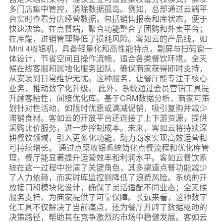
多门店集中管控，消除数据孤岛。例如，总部通过云端平
台实时查看分店经营数据，包括销售报表和库状态，便于
快速决策。在点餐端，聚合功能整合了团购和外卖平台；
在库端，进销管理降低了损耗风险。客如云的产品线，如
Mini 4收银机，具备轻量化和高性能特点，副屏与扫码窗一
体设计，节省空间且操作流畅，适合各类餐饮环境。全天
候在线客服和属地化服务团队，确保商家获得即时支持，
从安装到日常维护无忧。这种服务，让餐厅能专注于核心
业务，推动数字化升级。 此外，系统通过会员营销工具提
升顾客粘性，间接优化库。基于CRM数据分析，商家可策
划针对性活动，如限时优惠或满减促销，吸引复购并减少
滞销食材。客如云的开放平台还连接了上下游资源，提供
采购比价服务，进一步控制成本。未来，客如云将持续深
耕餐饮领域，引入更多化功能，助力商家实现高效运营和
可持续增长。 通过点菜收银系统简化点餐流程和优化库管
理，餐厅能显著提升运营效率和利润水平。客如云餐饮系
统在这一过程中扮演了关键角色，其多渠道点餐功能减少
了人力依赖，而实时库监控则降低了浪费风险。系统的开
放接口和模块化设计，确保了灵活适配不同业态；全天候
服务支持，为商家提供了可靠保障。长远来看，这种数字
化工具不仅解决了当前痛点，还为餐厅开辟了数据驱动的
决策路径，帮助其在竞争激烈的市场中稳健发展。客如云