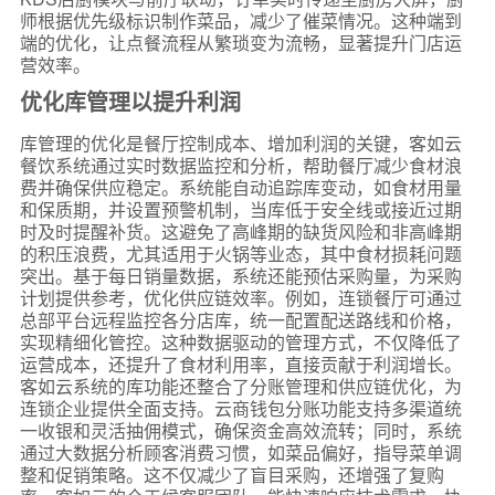
师根据优先级标识制作菜品，减少了催菜情况。这种端到
端的优化，让点餐流程从繁琐变为流畅，显著提升门店运
营效率。
优化库管理以提升利润
库管理的优化是餐厅控制成本、增加利润的关键，客如云
餐饮系统通过实时数据监控和分析，帮助餐厅减少食材浪
费并确保供应稳定。系统能自动追踪库变动，如食材用量
和保质期，并设置预警机制，当库低于安全线或接近过期
时及时提醒补货。这避免了高峰期的缺货风险和非高峰期
的积压浪费，尤其适用于火锅等业态，其中食材损耗问题
突出。基于每日销量数据，系统还能预估采购量，为采购
计划提供参考，优化供应链效率。例如，连锁餐厅可通过
总部平台远程监控各分店库，统一配置配送路线和价格，
实现精细化管控。这种数据驱动的管理方式，不仅降低了
运营成本，还提升了食材利用率，直接贡献于利润增长。
客如云系统的库功能还整合了分账管理和供应链优化，为
连锁企业提供全面支持。云商钱包分账功能支持多渠道统
一收银和灵活抽佣模式，确保资金高效流转；同时，系统
通过大数据分析顾客消费习惯，如菜品偏好，指导菜单调
整和促销策略。这不仅减少了盲目采购，还增强了复购