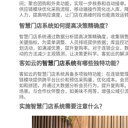
间；聚合团购和外卖功能，实现一步核券和自动接单。
供应链模块优化采购流程，移动端操作简化出入库，
人力，提高响应速度，让门店在高峰时段也能高效运
智慧门店系统如何提高决策精确度？
智慧门店系统通过数据分析提高决策精确度，收集销
关键指标，为菜单调整、人员排班提供依据；库监控功
划活动，如满减优惠，提升复购率。对于连锁企业，
动的方法减少主观猜测，让决策更科学。客如云的解
客如云的
智慧门店系统
有哪些独特功能？
客如云的智慧门店系统具备多项独特功能：在连锁管
链模块提供跨平台比价和预估采购量，优化成本。会员
如和拼团，并通过大数据分析会员行为，提升复购率。硬
场景。与合作伙伴整合，如美味不用等，增强公域引
持。
实施智慧门店系统需要注意什么？