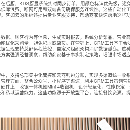
在后厨，KDS厨显系统实时同步订单，用颜色标识优先级，避
降低库浪费。断网可用和双端备份确保服务连续性。这些自动化
转。客如云的系统还提供专业客服支持，帮助商家快速落地这些
售数据、顾客行为等信息，生成实时报表。系统分析菜品、营业
能优化采购量，避免积压或缺货。在营销上，CRM工具基于会
数据呈现支持总部远程管控，自定义组织架构消除数据孤岛。这
决方案强调经营洞察，帮助商家基于事实制定策略，增强市场适
理中，支持总部集中化管控和云商钱包分账，实现多渠道统一收
管理方面，整合公众号、小程序等渠道，利用CRM工具策划营
件上，收银一体机如Mini 4收银机，设计轻量化，性能稳定
流和私域运营能力。这些功能源于开放型平台，连接餐饮资源，