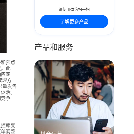
请使用微信扫一扫
了解更多产品
产品和服务
餐和预点
误。此
响应速
管理方
限量发售
户促活。
期竞争
监控库变
菜单调整
抖音运营