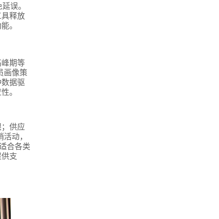
免延误。
工具释放
功能。
高峰期等
员画像策
种数据驱
应性。
银；供应
销活动，
，适合各类
提供支