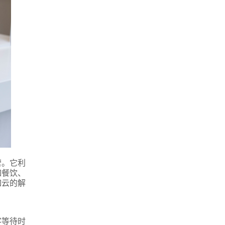
营。它利
如餐饮、
如云的解
客等待时