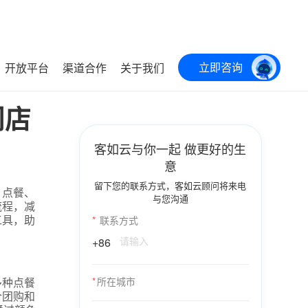
立即咨询
开放平台
渠道合作
关于我们
门店
客如云与你一起 做更好的生
意
留下您的联系方式，客如云顾问将来电
、点餐、
与您沟通
流程，减
工具，助
*
联系方式
+86
多种点餐
*
所在城市
合团购和