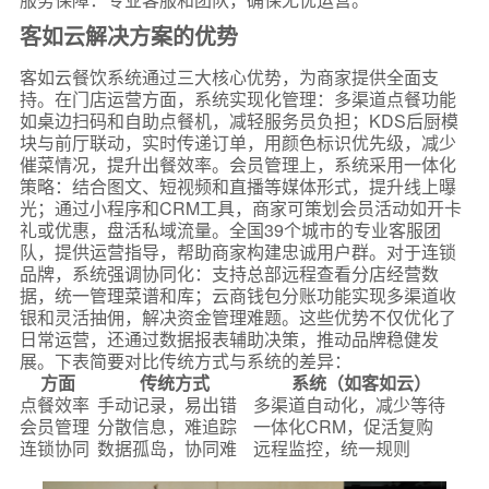
客如云解决方案的优势
客如云餐饮系统通过三大核心优势，为商家提供全面支
持。在门店运营方面，系统实现化管理：多渠道点餐功能
如桌边扫码和自助点餐机，减轻服务员负担；KDS后厨模
块与前厅联动，实时传递订单，用颜色标识优先级，减少
催菜情况，提升出餐效率。会员管理上，系统采用一体化
策略：结合图文、短视频和直播等媒体形式，提升线上曝
光；通过小程序和CRM工具，商家可策划会员活动如开卡
礼或优惠，盘活私域流量。全国39个城市的专业客服团
队，提供运营指导，帮助商家构建忠诚用户群。对于连锁
品牌，系统强调协同化：支持总部远程查看分店经营数
据，统一管理菜谱和库；云商钱包分账功能实现多渠道收
银和灵活抽佣，解决资金管理难题。这些优势不仅优化了
日常运营，还通过数据报表辅助决策，推动品牌稳健发
展。下表简要对比传统方式与系统的差异：
方面
传统方式
系统（如客如云）
点餐效率
手动记录，易出错
多渠道自动化，减少等待
会员管理
分散信息，难追踪
一体化CRM，促活复购
连锁协同
数据孤岛，协同难
远程监控，统一规则