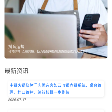
抖音运营
抖音运营+会员营销，助力新加坡斯味洛奶茶单店月入30万！
最新资讯
中餐火锅烧烤门店优选客如云收银点餐系统，桌台管
理、档口管控、绩效核算一步到位
2026.07.17