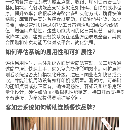
一款的餐饮管理系统需覆盖点餐、收银、库和会员管理等
基础模块。点餐功能应支持多渠道如扫码、自助机或小程
序，提升效率；收银模块需整合多种支付方式，确保快速
结账；库管理要实时监控食材变动，自动提醒补货，减少
浪费；会员管理则通过CRM工具策划活动如会员价或储
值，增强用户粘性。这些功能共同优化日常运营，帮助商
家降本提效。客如云餐饮系统在这些方面表现全面，其聚
合团购和外卖功能无缝对接平台，简化流程。
如何评估系统的易用性和可扩展性？
评估易用性时，关注系统界面是否简洁直观，员工能否通
过简单培训快速上手，避免复杂操作影响效率。可扩展性
则看系统是否支持模块化升级，适应不同业态如快餐或茶
饮，并能连接周边设备如打印机或厨显。测试时，可基础
功能如点餐或报表查看，确保流畅性。客如云系统采用轻
量化设计，硬件如Mini 4收银机性能稳定，接口开放支持多
平台链接，为商家提供灵活扩展空间。
客如云系统如何帮助连锁餐饮品牌？