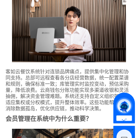
*
联系方式
+86
客如云餐饮系统针对连锁品牌痛点，提供集中化管理和协
同支持。总部可远程查看各分店经营数据，统一配置菜谱
*
所属业态
和规则，确保标准一致；库管理实时监控变动，预估采购
量，降低浪费。云商钱包分账功能实现多渠道收银和灵活
抽佣，解决资金管理难题。系统还支持自定义组织架构，
适应集权或分权模式，提升整体效率。这些功能帮助品牌
*
我的姓名
消除数据孤岛，优化供应链，推动科学决策。
会员管理在系统中为什么重要？
附加留言