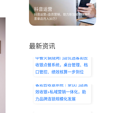
抖音运营
抖音运营+会员营销，助力新加坡斯味洛奶
茶单店月入30万！
最新资讯
中餐火锅烧烤门店优选客如云
收银点餐系统，桌台管理、档
口管控、绩效核算一步到位
2026.07.17
客如云收银系统｜茶饮门店高
效收银+私域营销一体化，助
力品牌连锁规模化发展
2026.07.17