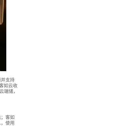
额并支持
客如云收
和云端储，
启；客如
息，使用