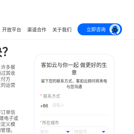
立即咨询
开放平台
渠道合作
关于我们
决？
客如云与你一起 做更好的生
。许多餐
意
通过其收
支付方
留下您的联系方式，客如云顾问将来电
发的运营
与您沟通
*
联系方式
+86
客订单信
建电子或
*
所在城市
自定义模
和管理。