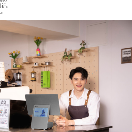
刷新。
入。