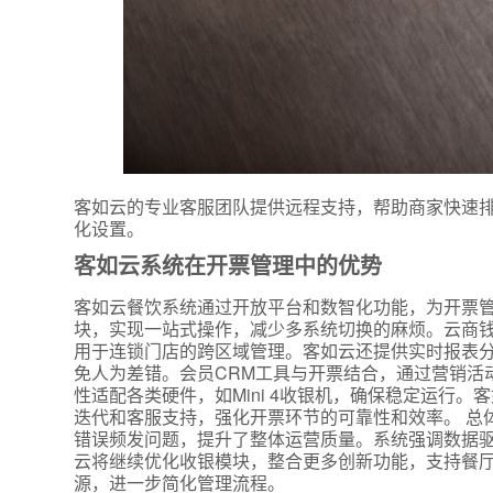
客如云的专业客服团队提供远程支持，帮助商家快速
化设置。
*
联系方
客如云系统在开票管理中的优势
+86
客如云餐饮系统通过开放平台和数智化功能，为开票
*
所属业
块，实现一站式操作，减少多系统切换的麻烦。云商
用于连锁门店的跨区域管理。客如云还提供实时报表
免人为差错。会员CRM工具与开票结合，通过营销活
性适配各类硬件，如Mini 4收银机，确保稳定运行
*
我的姓
迭代和客服支持，强化开票环节的可靠性和效率。 总
错误频发问题，提升了整体运营质量。系统强调数据
云将继续优化收银模块，整合更多创新功能，支持餐
源，进一步简化管理流程。