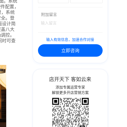
面。系统
硬件配置，
时，系统
附加留言
安全。登
面设计简
覆盖八大
确调控。
输入有效信息，加速合作对接
问时可查
立即咨询
店开天下 客如云来
添加专属运营专家
解锁更多开店营销方案