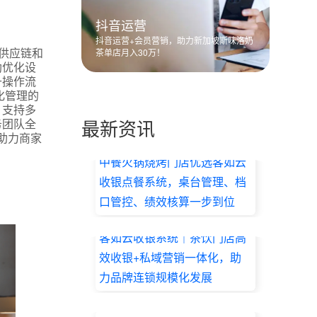
抖音运营
抖音运营+会员营销，助力新加坡斯味洛奶
供应链和
茶单店月入30万！
助优化设
升操作流
化管理的
，支持多
最新资讯
务团队全
助力商家
中餐火锅烧烤门店优选客如云
收银点餐系统，桌台管理、档
口管控、绩效核算一步到位
2026.07.17
客如云收银系统｜茶饮门店高
效收银+私域营销一体化，助
力品牌连锁规模化发展
2026.07.17