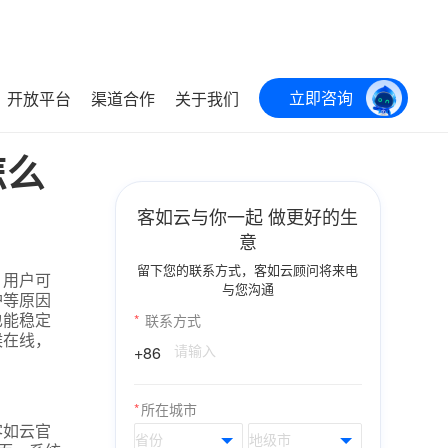
立即咨询
开放平台
渠道合作
关于我们
怎么
客如云与你一起 做更好的生
意
留下您的联系方式，客如云顾问将来电
，用户可
与您沟通
护等原因
也能稳定
*
联系方式
候在线，
+86
*
所在城市
客如云官