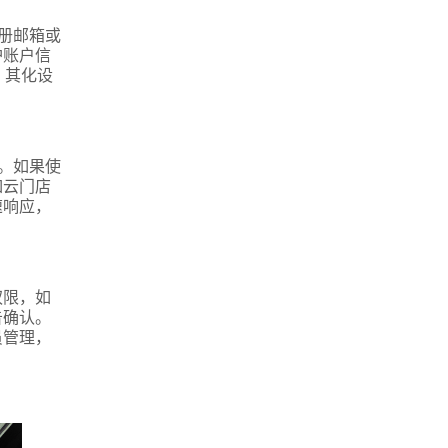
册邮箱或
护账户信
。其化设
。如果使
如云门店
速响应，
权限，如
告确认。
员管理，