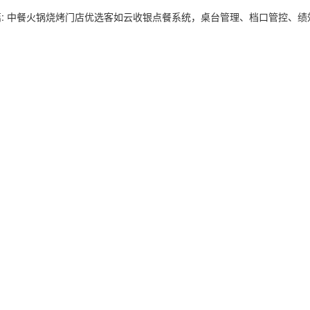
篇: 中餐火锅烧烤门店优选客如云收银点餐系统，桌台管理、档口管控、绩
预约试用
我是老客户，了解最新优惠