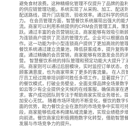
避免食材浪费。这种精细化管理不仅提升了品牌的盈利
的供应链管理功能。系统实现了从采购、加工、配送
配送路线，提升门店报货、验收效率。通过科学的供
力。 在会员管理方面，智慧餐饮系统展现出强大的能
流。商家可以利用系统提供的CRM会员管理工具，策
跃。通过丰富的会员营销玩法，商家能够有效吸引新顾
为连锁商户提供了灵活的管理方式。企业可以根据自
作。这一功能为中小型连锁商户提供了更加高效的管理
餐饮系统通过建立流量池，降低获客成本，提升复购
度。通过精确的会员营销，商家能够有效激发会员的
营。 智慧餐饮系统的排队管理和预定功能大大提升了
间。商家则可以通过后厨模块，实时监控订单状态，
顾客满意度，也为商家带来了更多的客流量。 在人员
厅员工经过简单培训即可胜任多项工作，显著提升了
的餐饮模式，打破业务壁垒，全面支撑品牌全场景数字
如云等少有企业提供全天候的在线客服，确保商家在
求，客户成功团队则专注于帮助商家实现业务增长，
加安心无忧。 随着市场环境的不断变化，餐饮的数字
面的优势，助力餐饮企业在激烈的市场竞争中实现可
段，商家能够低成本构建私域流量池，实现业绩稳步增
向前进。餐饮商家应积极拥抱数字化转型，借助智慧
发展与市场竞争力的提升。