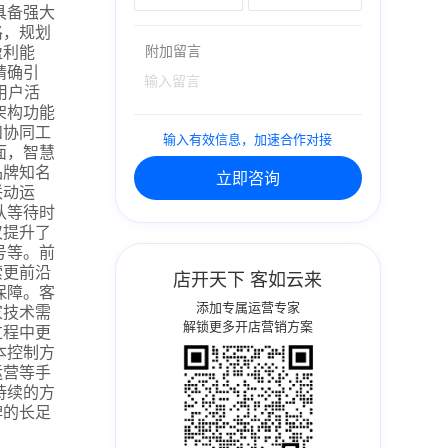
具备强大
格，规划
盈利能
附加留言
精确引
用户活
架构功能
和协同工
输入有效信息，加速合作对接
面，智慧
品牌知名
立即咨询
联动运
队等待时
仅提升了
号等。前
索更前沿
店开天下 客如云来
保障。客
添加专属运营专家
家技术需
解锁更多开店营销方案
过程中更
本控制方
运营等手
持续的方
牌的长足