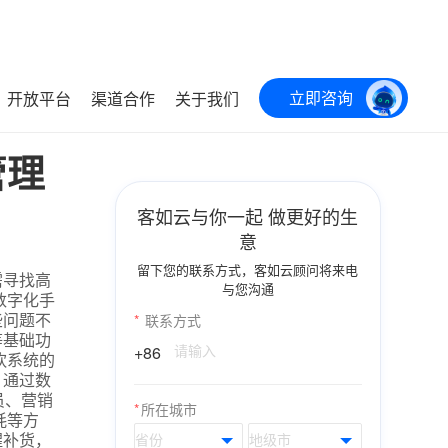
立即咨询
开放平台
渠道合作
关于我们
管理
客如云与你一起 做更好的生
意
留下您的联系方式，客如云顾问将来电
需寻找高
与您沟通
数字化手
些问题不
*
联系方式
等基础功
+86
饮系统的
。通过数
员、营销
*
所在城市
耗等方
醒补货，