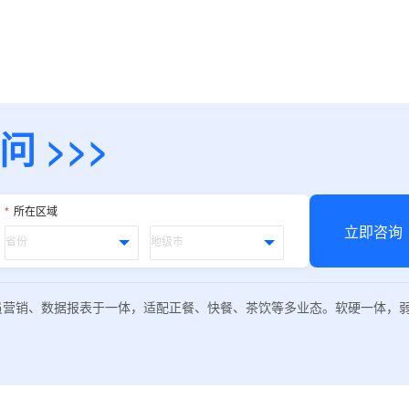
 >>>
式
*
所在区域
态
立即咨询
名
员营销、数据报表于一体，适配正餐、快餐、茶饮等多业态。软硬一体，
言