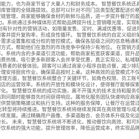
能力，也为商家节省了大量人力和财务成本。 智慧餐饮系统还
到库管理的全链路提效。总部可以针对不同门店类型配置配送价
应链管理，商家能够确保食材的新鲜与品质，进一步提升餐厅的
力。系统通过多种媒体形式帮助品牌提升线上营销曝光度，实现
划有针对性的营销活动，如限量发售、定时、满减优惠等，促进
客并提升复购率，形成良性循环。 智慧餐饮系统的自定义组织
身需求设置集权或分权的管控模式，确保各层级之间的信息畅通
方式，帮助他们在激烈的市场竞争中保持少有地位。 在营销方
率。系统内含的多渠道引流功能，帮助商家拓宽获客渠道，提升
消费热情，吸引更多新顾客入会并享受优惠，真正实现公、私域
消费者的就餐体验。顾客可以通过商家小程序自助点餐，减少排
合理安排厨房作业，确保菜品按时上桌。这种高效的运营模式不
管理方面，智慧餐饮系统整合了关键环节，如角色权限、员工账
门店的运营效率。系统的开放性和模块化设计，使得餐厅能够探
化。 智慧餐饮系统的成功实施，离不开强大的技术支持和服务
遇到问题时能够首先时间获得响应。属地化服务团队快速响应商
提供营销策略建议和执行支持。这种的服务保障，让餐厅在运营
化转型将持续推进。智慧餐饮系统将继续发挥其在高效管理与成
持续发展。通过精确用户画像、多渠道融合、会员体系升级及化
长。 未来，智慧餐饮系统将不断进化，推动餐饮向高效、和可
餐饮系统的强大功能，提升管理效率，降低运营成本，终实现品