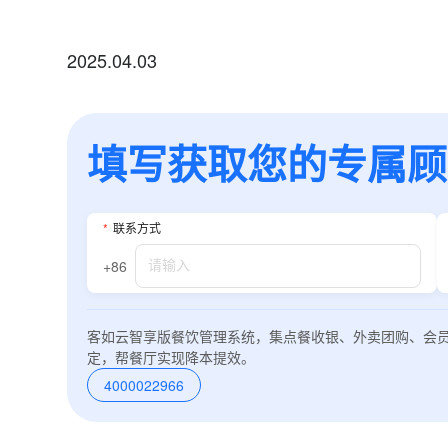
2025.04.03
填写获取您的专属顾问
*
联系方
+86
*
联系方式
*
所属业
+86
*
我的姓
客如云智享版餐饮管理系统，集点餐收银、外卖团购、会
定，帮餐厅实现降本提效。
4000022966
附加留