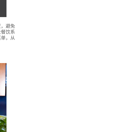
货，避免
云餐饮系
菜单，从