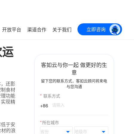
立即咨询
开放平台
渠道合作
关于我们
饮运
客如云与你一起 做更好的生
意
留下您的联系方式，客如云顾问将来电
本，还影
与您沟通
控制食材
管理功能
*
联系方式
，实现精
+86
*
所在城市
库低于安
食材的浪