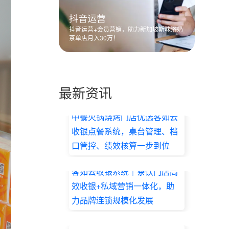
抖音运营
抖音运营+会员营销，助力新加坡斯味洛奶
茶单店月入30万！
最新资讯
中餐火锅烧烤门店优选客如云
收银点餐系统，桌台管理、档
口管控、绩效核算一步到位
2026.07.17
客如云收银系统｜茶饮门店高
效收银+私域营销一体化，助
力品牌连锁规模化发展
2026.07.17