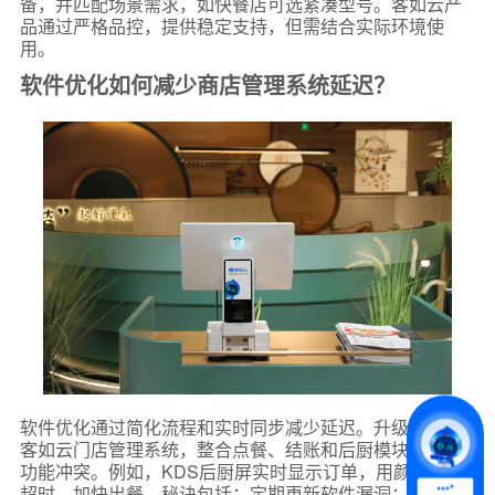
备，并匹配场景需求，如快餐店可选紧凑型号。客如云产
品通过严格品控，提供稳定支持，但需结合实际环境使
用。
软件优化如何减少商店管理系统延迟？
*
联系方式
+86
*
所属业态
软件优化通过简化流程和实时同步减少延迟。升级系统如
*
我的姓名
客如云门店管理系统，整合点餐、结账和后厨模块，避免
功能冲突。例如，KDS后厨屏实时显示订单，用颜色预警
超时，加快出餐。秘诀包括：定期更新软件漏洞；启用自