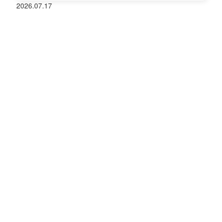
2026.07.17
客如云收银机一体机，AI称重黑科技简化门店收银
2026.07.17
客如云餐馆收银点餐系统，多元营销玩法激活餐饮会
员复购增收
2026.07.17
联系与关注
市场合作：market@keruyun.com