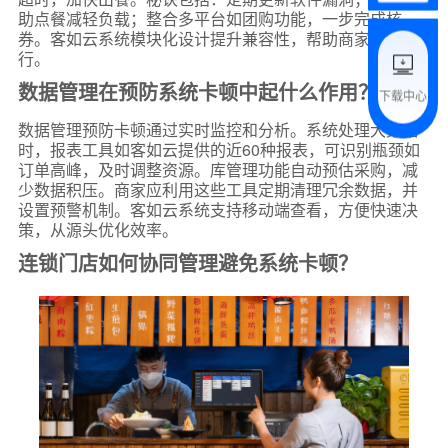
助点餐减轻负载；整合多平台如团购功能，一步完成核
附加留言
券。客如云系统模块化设计提升兼容性，帮助商家高效运
行。
数据管理在预防系统卡顿中起什么作用？
下载中心
预约试用
数据管理预防卡顿通过实时监控和分析。系统处理大数据
时，报表工具如客如云提供的近60种报表，可识别瓶颈如
我是老客户，了解最新优惠
订单高峰，及时调整资源。库管理功能自动预估采购，减
少数据积压。商家应利用这些工具定期清理冗余数据，并
设置预警机制。客如云系统支持移动端查看，方便快速决
策，从源头优化效率。
连锁门店如何协同管理避免系统卡顿？