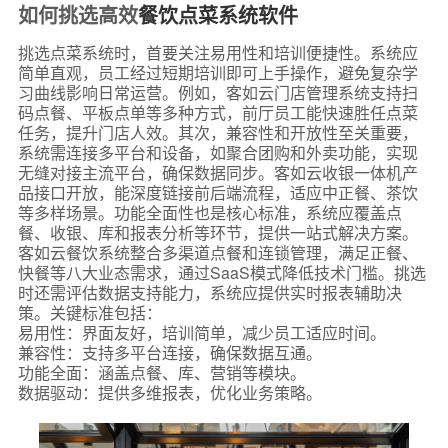
如何挑选高效
餐饮点菜系统软件
挑选点菜系统时，首要关注易用性和培训便捷性。系统应
简单直观，员工经过短期培训即可上手操作，避免复杂学
习曲线影响日常运营。例如，客如云门店管理系统支持扫
码点餐、平板点单等多种方式，前厅员工能快速胜任点菜
任务，提升门店人效。其次，兼容性和开放性至关重要，
系统需连接多平台和设备，如聚合团购和外卖功能，实现
无缝对接主流平台，确保数据同步。客如云收银一体机产
品接口开放，能深度链接前后端流程，适应中正餐、茶饮
等多样场景。功能全面性也是核心标准，系统应覆盖点
餐、收银、库和报表分析等环节，提供一站式解决方案。
客如云餐饮系统整合多渠道点餐和连锁管理，满足正餐、
快餐等八大业态需求，通过SaaS模式降低技术门槛。挑选
时还需评估数据支持能力，系统应提供实时报表辅助决
策。关键标准包括：
易用性：界面友好，培训简单，减少员工适应时间。
兼容性：支持多平台连接，确保数据互通。
功能全面：涵盖点餐、库、营销等模块。
数据驱动：提供多维报表，优化业务策略。