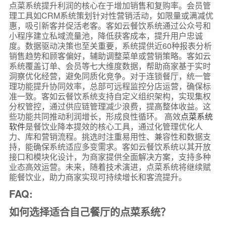
点菜系统提升利润的核心在于增加销售和复购率。会员管
理工具如CRM系统策划针对性营销活动，如限量或满减优
惠，吸引新客并促活老客。客如云餐饮系统通过公众号和
小程序建立私域流量池，降低获客成本，提升用户忠诚
度。数据驱动决策也至关重要，系统提供近60种报表分析
销售趋势和顾客偏好，辅助调整菜单或营销策略。客如云
系统覆盖订单、会员等七大维度数据，帮助商家基于实时
洞察优化经营，避免同质化竞争。对于连锁餐厅，统一管
理功能提升协同效率，总部可远程监控分店运营，确保标
准一致。客如云餐饮系统支持自定义组织架构，实现集权
分权管控，通过供应链管理减少浪费，提高整体收益。这
些功能共同推动利润增长，形成良性循环。 高效
点菜系统
软件
是餐饮业降本提效的核心工具，通过化管理优化人
力、库和营销流程。挑选时注重易用性、兼容性和数据支
持，能确保系统适应多变需求。客如云餐饮系统以其开放
接口和模块化设计，为商家提供全面解决方案，支持多种
业态高效运营。未来，随着技术演进，点菜系统将继续赋
能餐饮业，助力商家实现可持续增长和客流提升。
FAQ:
如何选择适合自己餐厅的点菜系统？