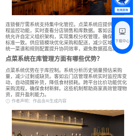
附加留言
连锁餐厅需系统支持集中化管控。点菜系统应提供总部远
程监控功能，实时查看分店销售和库数据。客如云餐饮系
统允许自定义组织架构，实现集权分权管理，确保各门店
下载中心
标准一致。供应链模块优化采购和配送，减少区域差异。
预约试用
统一菜谱和规则配置提升协同效率，避免数据孤岛。
点菜系统在库管理方面有哪些优势？
我是老客户，了解最新优惠
点菜系统优势在于库控制。系统分析历史销量预估采购
量，减少过剩或缺货。客如云门店管理系统实时监控库变
动，自动提醒补货，降低食材损耗。跨平台比价功能优化
采购流程，确保食材新鲜。这些机制帮助商家高效管理物
资，提升盈利能力。
作者声明：作品含AI生成内容