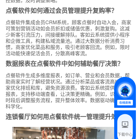
控数据，及时调整策略。
点餐软件如何通过会员管理提升复购率？
点餐软件集成会员CRM系统，顾客点餐时自动入会，商家
可策划营销活动如会员折扣或储值优惠，刺激复购。这减
少新客引流压力，间接缓解排队。客如云系统提供小程序
和企微工具，构建私域流量池。通过大数据分析消费习
*
联系方式
惯，商家优化菜品和服务，吸引老顾客回流。例如，限时
活动能快速促活会员，分散高峰客流。
+86
数据报表在点餐软件中如何辅助餐厅决策？
*
所属业态
点餐软件生成多维度报表，如订单、营业和会员数据，帮
助商家实时了解经营状况。通过分析菜品或客流高峰，商
家优化排班和库，避免资源浪费。客如云系统提供近60种
*
我的姓名
报表，支持移动端查看，让决策更精确。例如，识别低效
时段后调整服务流程，提升整体效率。数据驱动确保运营
科学化。
附加留言
连锁餐厅如何用点餐软件统一管理提升效率？
下载中心