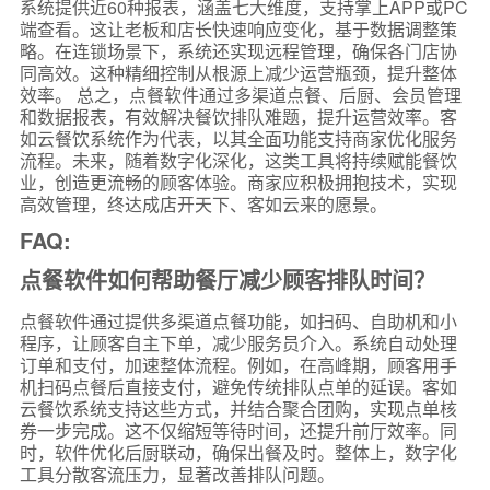
系统提供近60种报表，涵盖七大维度，支持掌上APP或PC
端查看。这让老板和店长快速响应变化，基于数据调整策
略。在连锁场景下，系统还实现远程管理，确保各门店协
同高效。这种精细控制从根源上减少运营瓶颈，提升整体
效率。 总之，点餐软件通过多渠道点餐、后厨、会员管理
和数据报表，有效解决餐饮排队难题，提升运营效率。客
如云餐饮系统作为代表，以其全面功能支持商家优化服务
流程。未来，随着数字化深化，这类工具将持续赋能餐饮
业，创造更流畅的顾客体验。商家应积极拥抱技术，实现
高效管理，终达成店开天下、客如云来的愿景。
FAQ:
点餐软件如何帮助餐厅减少顾客排队时间？
点餐软件通过提供多渠道点餐功能，如扫码、自助机和小
程序，让顾客自主下单，减少服务员介入。系统自动处理
订单和支付，加速整体流程。例如，在高峰期，顾客用手
机扫码点餐后直接支付，避免传统排队点单的延误。客如
云餐饮系统支持这些方式，并结合聚合团购，实现点单核
券一步完成。这不仅缩短等待时间，还提升前厅效率。同
时，软件优化后厨联动，确保出餐及时。整体上，数字化
工具分散客流压力，显著改善排队问题。