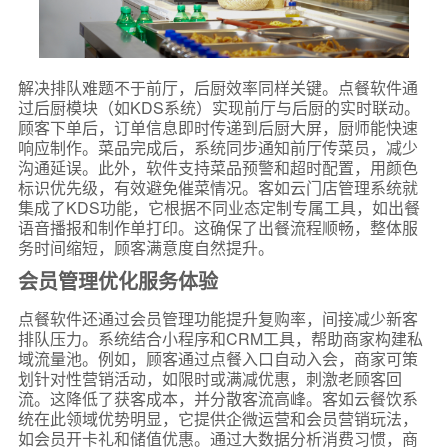
解决排队难题不于前厅，后厨效率同样关键。点餐软件通
过后厨模块（如KDS系统）实现前厅与后厨的实时联动。
顾客下单后，订单信息即时传递到后厨大屏，厨师能快速
响应制作。菜品完成后，系统同步通知前厅传菜员，减少
沟通延误。此外，软件支持菜品预警和超时配置，用颜色
标识优先级，有效避免催菜情况。客如云门店管理系统就
集成了KDS功能，它根据不同业态定制专属工具，如出餐
语音播报和制作单打印。这确保了出餐流程顺畅，整体服
务时间缩短，顾客满意度自然提升。
会员管理优化服务体验
点餐软件还通过会员管理功能提升复购率，间接减少新客
排队压力。系统结合小程序和CRM工具，帮助商家构建私
域流量池。例如，顾客通过点餐入口自动入会，商家可策
划针对性营销活动，如限时或满减优惠，刺激老顾客回
流。这降低了获客成本，并分散客流高峰。客如云餐饮系
统在此领域优势明显，它提供企微运营和会员营销玩法，
如会员开卡礼和储值优惠。通过大数据分析消费习惯，商