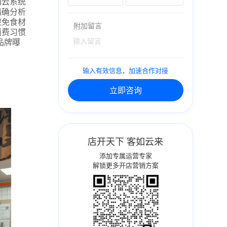
如云系统
精确分析
避免食材
附加留言
消费习惯
品牌曝
输入有效信息，加速合作对接
立即咨询
店开天下 客如云来
添加专属运营专家
解锁更多开店营销方案