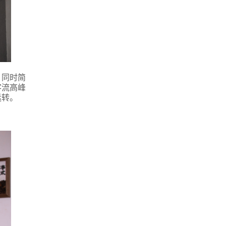
，同时简
客流高峰
运转。