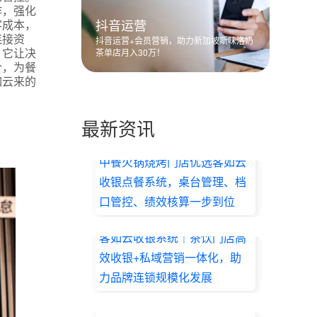
作，强化
抖音运营
客成本，
连接资
抖音运营+会员营销，助力新加坡斯味洛奶
，它让决
茶单店月入30万！
合，为餐
如云来的
最新资讯
中餐火锅烧烤门店优选客如云
收银点餐系统，桌台管理、档
口管控、绩效核算一步到位
2026.07.17
客如云收银系统｜茶饮门店高
效收银+私域营销一体化，助
力品牌连锁规模化发展
2026.07.17