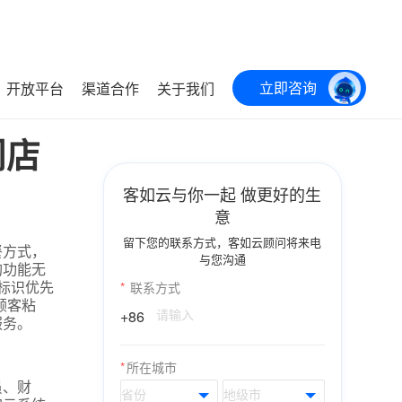
立即咨询
开放平台
渠道合作
关于我们
门店
客如云与你一起 做更好的生
意
留下您的联系方式，客如云顾问将来电
餐方式，
与您沟通
购功能无
标识优先
*
联系方式
顾客粘
+86
服务。
*
所在城市
员、财