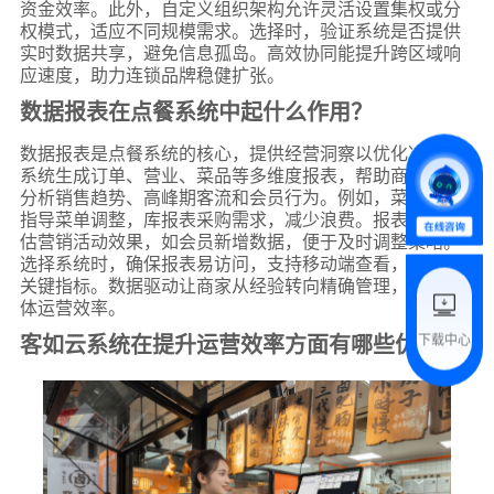
资金效率。此外，自定义组织架构允许灵活设置集权或分
权模式，适应不同规模需求。选择时，验证系统是否提供
*
联系方式
实时数据共享，避免信息孤岛。高效协同能提升跨区域响
+86
应速度，助力连锁品牌稳健扩张。
数据报表在点餐系统中起什么作用？
*
所属业态
数据报表是点餐系统的核心，提供经营洞察以优化决策。
*
我的姓名
系统生成订单、营业、菜品等多维度报表，帮助商家实时
分析销售趋势、高峰期客流和会员行为。例如，菜品报告
指导菜单调整，库报表采购需求，减少浪费。报表还能评
估营销活动效果，如会员新增数据，便于及时调整策略。
附加留言
选择系统时，确保报表易访问，支持移动端查看，并覆盖
关键指标。数据驱动让商家从经验转向精确管理，提升整
体运营效率。
预约试用
客如云系统在提升运营效率方面有哪些优势？
下载中心
我是老客户，了解最新优惠