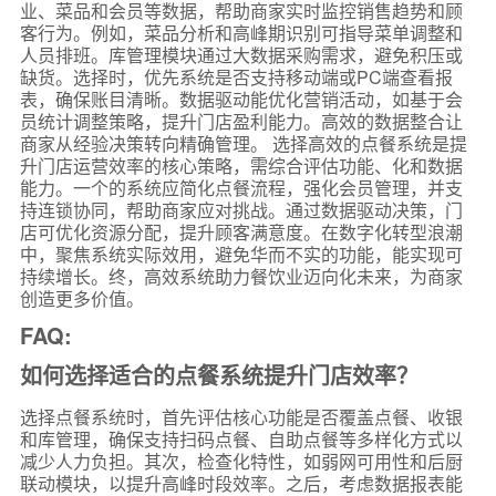
业、菜品和会员等数据，帮助商家实时监控销售趋势和顾
客行为。例如，菜品分析和高峰期识别可指导菜单调整和
人员排班。库管理模块通过大数据采购需求，避免积压或
缺货。选择时，优先系统是否支持移动端或PC端查看报
表，确保账目清晰。数据驱动能优化营销活动，如基于会
员统计调整策略，提升门店盈利能力。高效的数据整合让
商家从经验决策转向精确管理。 选择高效的点餐系统是提
升门店运营效率的核心策略，需综合评估功能、化和数据
能力。一个的系统应简化点餐流程，强化会员管理，并支
持连锁协同，帮助商家应对挑战。通过数据驱动决策，门
店可优化资源分配，提升顾客满意度。在数字化转型浪潮
中，聚焦系统实际效用，避免华而不实的功能，能实现可
持续增长。终，高效系统助力餐饮业迈向化未来，为商家
创造更多价值。
FAQ:
如何选择适合的点餐系统提升门店效率？
选择点餐系统时，首先评估核心功能是否覆盖点餐、收银
和库管理，确保支持扫码点餐、自助点餐等多样化方式以
减少人力负担。其次，检查化特性，如弱网可用性和后厨
联动模块，以提升高峰时段效率。之后，考虑数据报表能