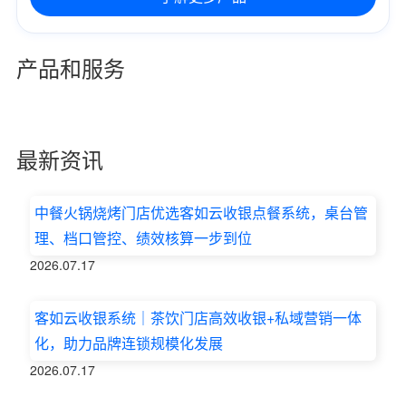
产品和服务
抖音运营
抖音运营+会员营销，助力新加坡斯味洛奶茶单店月入30万！
最新资讯
中餐火锅烧烤门店优选客如云收银点餐系统，桌台管
理、档口管控、绩效核算一步到位
2026.07.17
客如云收银系统｜茶饮门店高效收银+私域营销一体
化，助力品牌连锁规模化发展
2026.07.17