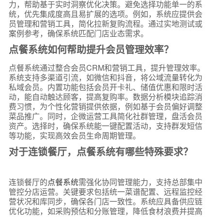
力，帮助基于实时洞察优化决策。避免选择功能单一的系
统，优先集成度高且易扩展的选项。例如，系统应提供会
员管理和营销工具，简化拉新复购流程。通过实地测试或
案例参考，确保系统匹配门店业态需求。
点餐系统如何帮助提升会员管理效率？
点餐系统通过整合会员CRM和营销工具，提升管理效率。
系统支持多渠道引流，如微信和抖音，将公域流量转化为
私域会员。内置功能包括会员开卡礼、储值优惠和限时活
动，能自动触达顾客，提高复购率。数据分析模块追踪消
费习惯，为个性化营销提供依据，例如基于会员偏好调整
菜品推广。同时，企微运营工具简化社群管理，盘活会员
资产。选择时，确保系统能一键配置活动，支持群发短信
等功能，实现高效会员生命周期管理。
对于连锁餐厅，点餐系统有哪些特殊要求？
连锁餐厅的
点餐系统
需强化协同管理能力，支持总部集中
管控分店运营。关键要求包括统一菜谱配置、远程监控经
营状况和库同步，确保各门店一致性。系统应具备供应链
优化功能，如采购预估和分账管理，降低食材浪费并提高