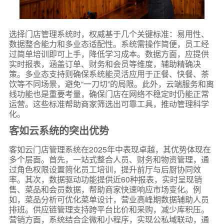
选择门店管理系统时，权威基于几个关键标准：易用性、
数据整合能力和多业态适配性。系统需操作简便，员工经
过简单培训即可上手，降低学习成本。数据方面，应提供
实时报表，涵盖订单、财务和会员等维度，辅助精确决
策。多业态支持则确保系统能灵活应用于正餐、快餐、茶
饮等不同场景，避免“一刀切”的局限。此外，云端服务和离
线功能也是重要考量，确保门店在网络不稳定时仍能正常
运营。这些标准帮助商家筛选出可靠工具，推动管理科学
化。
客如云系统的突出优势
客如云门店管理系统在2025年中表现卓越，其优势体现在
多个层面。首先，一站式整合人员、财务和物资管理，通
过角色权限设置简化员工培训，提升前厅与后厨协同效
率。其次，数据驱动功能提供近60种报表，实时呈现销
售、菜品和会员数据，帮助商家快速响应市场变化。例
如，菜品分析可优化菜单设计，营业高峰期数据辅助人员
排班。供应链管理支持跨平台比价和采购，减少库积压。
营销方面，系统结合企微和小程序，实现公私域联动，通