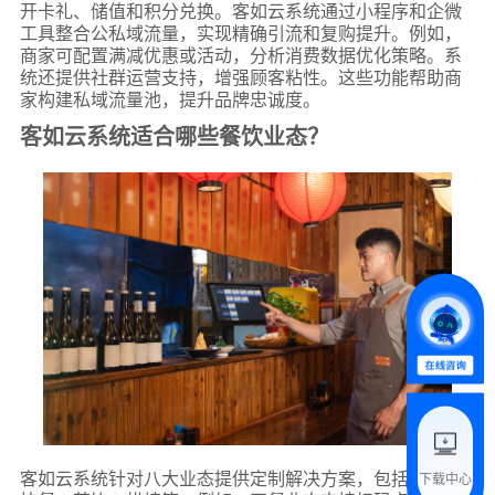
开卡礼、储值和积分兑换。客如云系统通过小程序和企微
工具整合公私域流量，实现精确引流和复购提升。例如，
商家可配置满减优惠或活动，分析消费数据优化策略。系
统还提供社群运营支持，增强顾客粘性。这些功能帮助商
家构建私域流量池，提升品牌忠诚度。
客如云系统适合哪些餐饮业态？
*
联系方式
+86
*
所属业态
*
我的姓名
附加留言
客如云系统针对八大业态提供定制解决方案，包括正餐、
下载中心