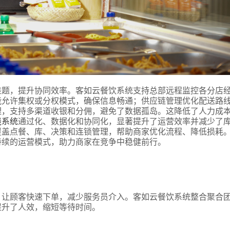
难题，提升协同效率。客如云餐饮系统支持总部远程监控各分店
能允许集权或分权模式，确保信息畅通；供应链管理优化配送路
理，支持多渠道收银和分佣，避免了数据孤岛。这降低了人力成
式
线系统
通过化、数据化和协同化，显著提升了运营效率并减少了
覆盖点餐、库、决策和连锁管理，帮助商家优化流程、降低损耗
持续的运营模式，助力商家在竞争中稳健前行。
态
名
，让顾客快速下单，减少服务员介入。客如云餐饮系统整合聚合
提升了人效，缩短等待时间。