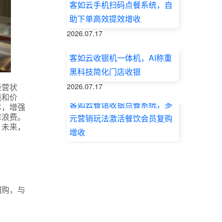
客如云手机扫码点餐系统，自
助下单高效提效增收
2026.07.17
客如云收银机一体机，AI称重
黑科技简化门店收银
经营状
2026.07.17
线和价
客如云餐馆收银点餐系统，多
本，增强
库浪费。
元营销玩法激活餐饮会员复购
。未来，
增收
2026.07.17
团购，与