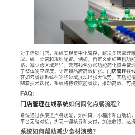
对于连锁门店，系统实现集中化管控，解决多店管理
况，统一菜谱和规则配置。例如，自定义组织架构功
格，减少跨区域差异。云商钱包分账功能简化资金管
*
联系方
了整体响应速度，让连锁品牌高效扩张。
门店管理在
+86
客如云餐饮系统在这些领域展现出强大优势，其功能
随着技术迭代，系统将持续赋能餐饮，推动高效、可
*
所属业
FAQ:
门店管理在线系统
如何简化点餐流程？
*
我的姓
系统通过多渠道点餐功能，如扫码、小程序和自助机
平台无缝对接，实现一键核券和支付，加速收银。这
系统如何帮助减少食材浪费？