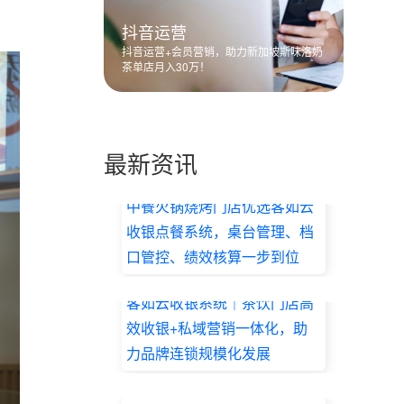
抖音运营
抖音运营+会员营销，助力新加坡斯味洛奶
茶单店月入30万！
最新资讯
中餐火锅烧烤门店优选客如云
收银点餐系统，桌台管理、档
口管控、绩效核算一步到位
2026.07.17
客如云收银系统｜茶饮门店高
效收银+私域营销一体化，助
力品牌连锁规模化发展
2026.07.17