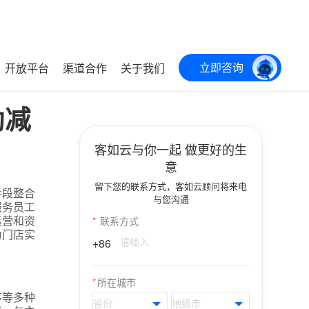
立即咨询
开放平台
渠道合作
关于我们
助减
客如云与你一起 做更好的生
意
留下您的联系方式，客如云顾问将来电
手段整合
与您沟通
服务员工
运营和资
*
联系方式
力门店实
+86
*
所在城市
序等多种