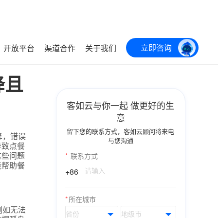
立即咨询
开放平台
渠道合作
关于我们
降且
客如云与你一起 做更好的生
意
留下您的联系方式，客如云顾问将来电
降，错误
与您沟通
导致点餐
这些问题
*
联系方式
能帮助餐
+86
*
所在城市
例如无法