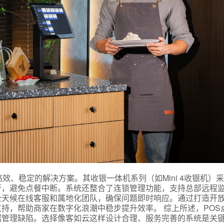
言
预约试用
我是老客户，了解最新优惠
效、稳定的解决方案。其收银一体机系列（如Mini 4收银机）
行，避免点餐中断。系统还整合了连锁管理功能，支持总部远程
全天候在线客服和属地化团队，确保问题即时响应。通过打造开
持，帮助商家在数字化浪潮中稳步提升效率。 综上所述，POS
据管理缺陷。选择像客如云这样设计合理、服务完善的系统是关