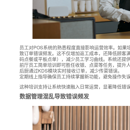
员工对POS系统的熟悉程度直接影响运营效率。如果
致订单错误频发。这不仅增加返工成本，还降低顾客
码点餐或平板点单），减少员工学习曲线。系统还提
前厅员工简单培训即可胜任收银、点菜等任务，提升
后厨通过KDS模块实时接收订单，减少传菜错误。
定期线上指导确保员工持续掌握新功能，避免操作失
这种培训支持让系统快速融入日常运营，显著降低错
数据管理混乱导致错误频发