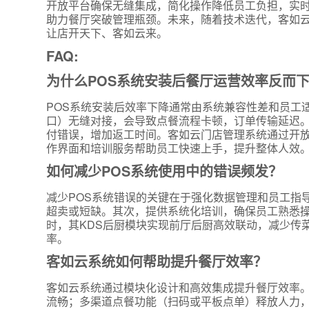
开放平台确保无缝集成，简化操作降低员工负担，实时
助力餐厅突破管理瓶颈。未来，随着技术迭代，客如
让店开天下、客如云来。
FAQ:
为什么POS系统安装后餐厅运营效率反而
POS系统安装后效率下降通常由系统兼容性差和员工
口）无缝对接，会导致点餐流程卡顿，订单传输延迟
付错误，增加返工时间。客如云门店管理系统通过开
作界面和培训服务帮助员工快速上手，提升整体人效
如何减少POS系统使用中的错误频发？
减少POS系统错误的关键在于强化数据管理和员工指
超卖或短缺。其次，提供系统化培训，确保员工熟悉
时，其KDS后厨模块实现前厅后厨高效联动，减少传
率。
客如云系统如何帮助提升餐厅效率？
客如云系统通过模块化设计和高效集成提升餐厅效率。其
流畅；多渠道点餐功能（扫码或平板点单）释放人力