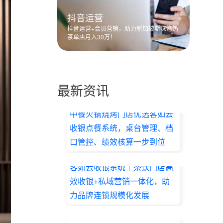
抖音运营
抖音运营+会员营销，助力新加坡斯味洛奶
茶单店月入30万！
最新资讯
中餐火锅烧烤门店优选客如云
收银点餐系统，桌台管理、档
口管控、绩效核算一步到位
2026.07.17
客如云收银系统｜茶饮门店高
效收银+私域营销一体化，助
力品牌连锁规模化发展
2026.07.17