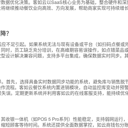
数据优化决策。客如云以SaaS核心业务为基础，整合硬件和深
云将继续推动餐饮业向高效、方向发展，帮助商家实现可持续增
下降？
适应不足引起。如果系统无法与现有设备或平台（如扫码点餐或
。同时，员工缺乏充分培训，在高峰期容易误操作，如点错菜品
放型设计解决兼容问题，支持多平台集成，确保数据实时同步。
。
导。首先，选择具备实时数据同步功能的系统，避免库与销售脱
操作流程。客如云餐饮系统内置进销模块，自动监控库变动并预
菜失误。定期更新系统并利用客如云的在线客服支持，能持续优
收银一体机（如POS 5 Pro系列）性能稳定，支持弱网运行
，缩短顾客等待时间。系统还提供全面数据掌控，如云商钱包分