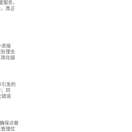
度服务，
长，真正
外卖接
或处理支
其简化操
节引发的
警；同
化错误
，确保点餐
账管理优