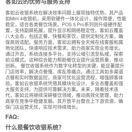
客如云的优势与服务支持
客如云收银系统在解决效率问题上展现独特优势。其产品
如Mini 4收银机，采用软硬件一体化设计，操作简便，性能
稳定，适合各类餐饮场景。POS 5 Pro系列则升级硬件配
置，支持副屏拓展，提升显示和网络稳定性。客如云覆盖
八大业态，包括正餐、快餐和茶饮，提供定制化方案，确
保高效适配。服务方面，客如云拥有全天候在线客服和属
地化团队，快速响应技术需求，助力商家实现业务增长。
通过开态，系统连接多平台，支持公域引流至私域，探索
前沿模式。这种综合能力帮助餐饮业提升运营质量，推动
创新。 餐饮收银系统作为数字化转型的关键，能显著提升
门店效率，解决点餐慢、库乱等痛点。通过工具如多渠道
点餐和实时数据监控，商家可优化运营流程，增强顾客体
验。客如云收银系统凭借其模块化设计、多业态覆盖和强
大服务支持，为提供可靠解决方案。未来，随着技术迭
代，客如云将继续深耕餐饮领域，推动高效化管理，助力
商家在竞争中稳健发展。其开放平台整合上下游资源，确
保门店运营无忧，实现可持续增长。
FAQ:
什么是餐饮收银系统？