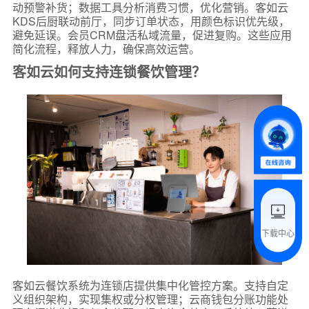
动预警补货；数据工具分析消费习惯，优化营销。客如云
KDS后厨联动前厅，同步订单状态，用颜色标识优先级，
*
联系方式
避免延误。会员CRM盘活私域流量，促进复购。这些应用
简化流程，释放人力，确保高效运营。
+86
客如云如何支持连锁餐饮管理？
*
所属业态
*
我的姓名
附加留言
下载中心
预约试用
我是老客户，了解最新优惠
客如云餐饮系统为连锁店提供集中化管控方案。支持自定
义组织架构，实现集权或分权管理；云商钱包分账功能处