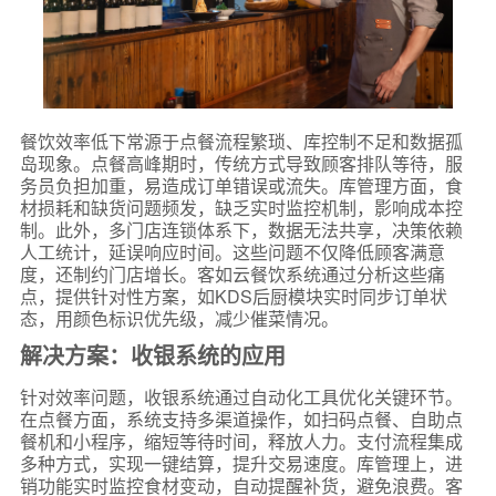
餐饮效率低下常源于点餐流程繁琐、库控制不足和数据孤
岛现象。点餐高峰期时，传统方式导致顾客排队等待，服
务员负担加重，易造成订单错误或流失。库管理方面，食
材损耗和缺货问题频发，缺乏实时监控机制，影响成本控
制。此外，多门店连锁体系下，数据无法共享，决策依赖
人工统计，延误响应时间。这些问题不仅降低顾客满意
度，还制约门店增长。客如云餐饮系统通过分析这些痛
点，提供针对性方案，如KDS后厨模块实时同步订单状
态，用颜色标识优先级，减少催菜情况。
解决方案：收银系统的应用
针对效率问题，收银系统通过自动化工具优化关键环节。
在点餐方面，系统支持多渠道操作，如扫码点餐、自助点
餐机和小程序，缩短等待时间，释放人力。支付流程集成
多种方式，实现一键结算，提升交易速度。库管理上，进
销功能实时监控食材变动，自动提醒补货，避免浪费。客