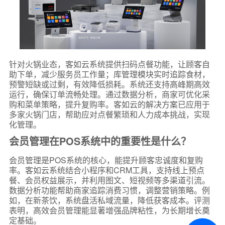
针对火锅业态，客如云系统提供扫码点餐功能，让顾客自
助下单，减少服务员工作量；库管理模块实时追踪食材，
预警短缺或过剩，有效降低损耗。系统还支持高峰期高效
运行，确保订单流畅处理。通过数据分析，商家可优化采
购和菜单策略，提升复购率。客如云的解决方案已应用于
多家火锅门店，帮助应对点餐繁琐和人力成本挑战，实现
化管理。
会员管理在POS系统中的重要性是什么？
会员管理是POS系统的核心，能提升顾客忠诚度和复购
*
联系方式
率。客如云系统结合小程序和CRM工具，支持线上预点
餐、会员权益展示，并利用图文、短视频等多渠道引流。
+86
数据分析功能帮助商家追踪消费习惯，调整营销策略。例
如，在新茶饮，系统盘活私域流量，降低获客成本。评测
*
所属业态
表明，高效会员管理能显著增强品牌粘性，为长期增长奠
定基础。