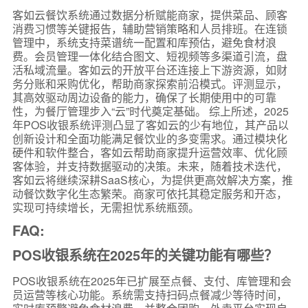
客如云餐饮系统通过数据分析赋能商家，提供菜品、顾客
消费习惯等关键报告，辅助营销策略和人员排班。在连锁
管理中，系统支持菜谱统一配置和库预估，避免食材浪
费。会员管理一体化结合图文、短视频等多渠道引流，盘
活私域流量。客如云的开放平台还连接上下游资源，如财
务分账和采购优化，帮助商家探索前沿模式。评测显示，
其高效驱动周边设备的能力，确保了长期使用中的可靠
性，为餐厅管理步入“云”时代奠定基础。 综上所述，2025
年POS收银系统评测凸显了客如云的少有地位，其产品以
创新设计和全面功能满足餐饮业的多变需求。通过模块化
硬件和软件整合，客如云帮助商家提升运营效率、优化顾
客体验，并支持数据驱动的决策。未来，随着技术迭代，
客如云将继续深耕SaaS核心，为提供更高效解决方案，推
动餐饮数字化生态繁荣。商家可依托其稳定服务和开态，
实现可持续增长，无需担忧系统瓶颈。
FAQ:
POS收银系统在2025年的关键功能有哪些？
POS收银系统在2025年已扩展至点餐、支付、库管理和会
员运营等核心功能。系统需支持扫码点餐减少等待时间，