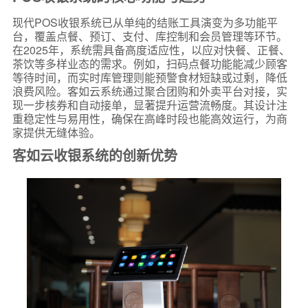
现代POS收银系统已从单纯的结账工具演变为多功能平
台，覆盖点餐、预订、支付、库控制和会员管理等环节。
在2025年，系统需具备高度适应性，以应对快餐、正餐、
茶饮等多样业态的需求。例如，扫码点餐功能能减少顾客
等待时间，而实时库管理则能预警食材短缺或过剩，降低
浪费风险。客如云系统通过聚合团购和外卖平台对接，实
现一步核券和自动接单，显著提升运营流畅度。其设计注
重稳定性与易用性，确保在高峰时段也能高效运行，为商
家提供无缝体验。
客如云收银系统的创新优势