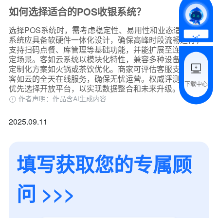
如何选择适合的POS收银系统？
*
我的姓名
选择POS系统时，需考虑稳定性、易用性和业态适配性。
系统应具备软硬件一体化设计，确保高峰时段流畅运行；
支持扫码点餐、库管理等基础功能，并能扩展至连锁或特
附加留言
定场景。客如云系统以模块化特性，兼容多种设备，提供
定制化方案如火锅或茶饮优化。商家可评估客服支持，如
客如云的全天在线服务，确保无忧运营。权威评测建议，
下载中心
优先选择开放平台，以实现数据整合和未来升级。
预约试用
作者声明：作品含AI生成内容
我是老客户，了解最新优惠
2025.09.11
填写获取您的专属顾
问 >>>