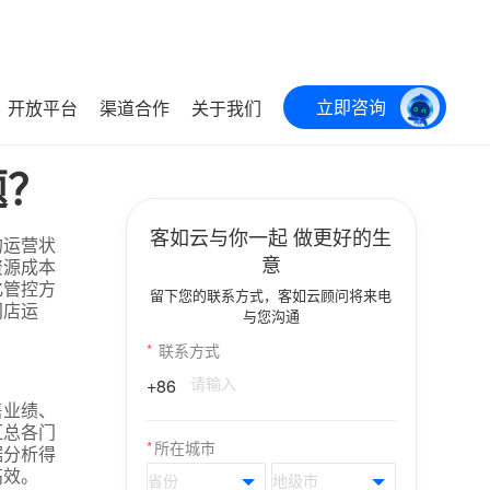
立即咨询
开放平台
渠道合作
关于我们
题？
客如云与你一起 做更好的生
的运营状
意
资源成本
化管控方
留下您的联系方式，客如云顾问将来电
门店运
与您沟通
*
联系方式
+86
售业绩、
汇总各门
*
所在城市
据分析得
高效。