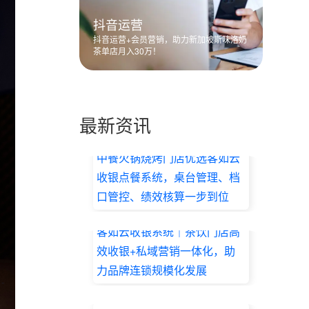
抖音运营
抖音运营+会员营销，助力新加坡斯味洛奶
茶单店月入30万！
最新资讯
中餐火锅烧烤门店优选客如云
收银点餐系统，桌台管理、档
口管控、绩效核算一步到位
2026.07.17
客如云收银系统｜茶饮门店高
效收银+私域营销一体化，助
力品牌连锁规模化发展
2026.07.17