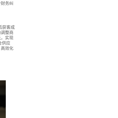
少财务纠
低获客成
助调整商
光，实现
合供应
、高效化