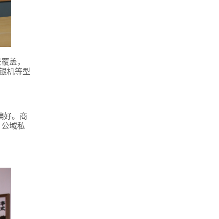
景覆盖，
收银机等型
偏好。商
。公域私