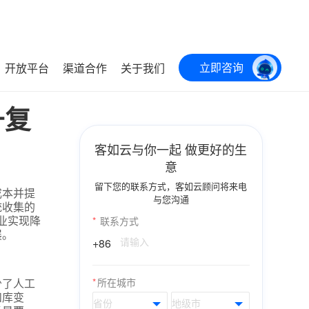
立即咨询
开放平台
渠道合作
关于我们
升复
客如云与你一起 做更好的生
意
留下您的联系方式，客如云顾问将来电
成本并提
与您沟通
统收集的
业实现降
*
联系方式
展。
+86
少了人工
*
所在城市
和库变