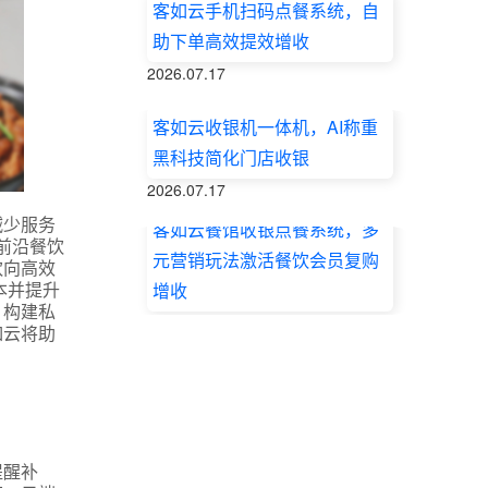
客如云手机扫码点餐系统，自
助下单高效提效增收
2026.07.17
客如云收银机一体机，AI称重
黑科技简化门店收银
2026.07.17
减少服务
客如云餐馆收银点餐系统，多
前沿餐饮
元营销玩法激活餐饮会员复购
饮向高效
本并提升
增收
，构建私
2026.07.17
如云将助
提醒补