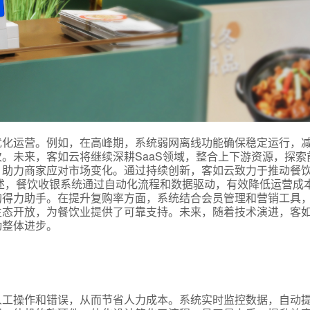
优化运营。例如，在高峰期，系统弱网离线功能确保稳定运行，
式
。未来，客如云将继续深耕SaaS领域，整合上下游资源，探索
，助力商家应对市场变化。通过持续创新，客如云致力于推动餐
述，餐饮收银系统通过自动化流程和数据驱动，有效降低运营成
的得力助手。在提升复购率方面，系统结合会员管理和营销工具
态
生态开放，为餐饮业提供了可靠支持。未来，随着技术演进，客
动整体进步。
名
人工操作和错误，从而节省人力成本。系统实时监控数据，自动