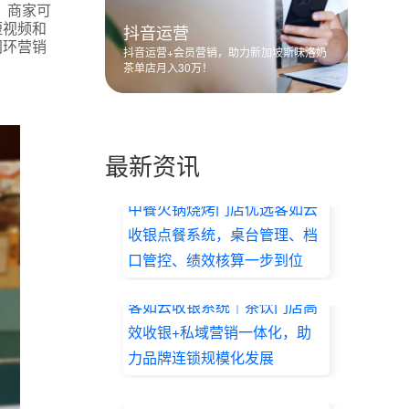
。商家可
短视频和
抖音运营
闭环营销
抖音运营+会员营销，助力新加坡斯味洛奶
茶单店月入30万！
最新资讯
中餐火锅烧烤门店优选客如云
收银点餐系统，桌台管理、档
口管控、绩效核算一步到位
2026.07.17
客如云收银系统｜茶饮门店高
效收银+私域营销一体化，助
力品牌连锁规模化发展
2026.07.17