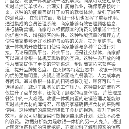
库监控，收银一体机都能一站式解决。商家可以通过系统
实时监控订单状态，合理安排厨房作业，确保菜品按时上
桌。这种的功能覆盖提升了顾客的就餐体验，增强了顾客
的满意度。 在营销方面，收银一体机也发挥了重要作用。
通过集成的会员管理系统，商家能够有效管理顾客信息，
进行精确营销。商家可以根据顾客的消费习惯推送个性化
的优惠信息，增强顾客的粘性。这种私域流量的管理方式
使得商家能够更好地维护与顾客的关系，提升复购率。 收
银一体机的开放性接口使得商家能够与多种平台进行对
接。无论是团购平台、外卖平台，还是社交媒体，商家都
可以通过收银一体机实现数据的互通。这种生态开放的特
性为商家提供了更多的营销渠道，帮助商家拓宽获客渠
道，提升品牌知名度。 在火锅等特定业态中，收银一体机
的优势更加明显。火锅店通常面临点餐繁琐、人力成本高
等问题。通过收银一体机的扫码点餐功能，顾客可以自主
选择菜品，减少了服务员的工作压力。这种简化的流程不
仅提升了点单效率，还优化了顾客的就餐体验。 库管理是
餐饮中的一大难题。收银一体机内置的进销管理功能能够
实时监控食材的库情况，帮助商家精确把控食材的采购和
使用。这种精确的库管理降低了食材的损耗，提升了经营
效率。商家可以根据实时数据调整采购计划，避免不必要
的浪费。 数据分析能力是收银一体机的另一大亮点。通过
对顾客消费数据的深度挖掘，商家能够了解到顾客的消费