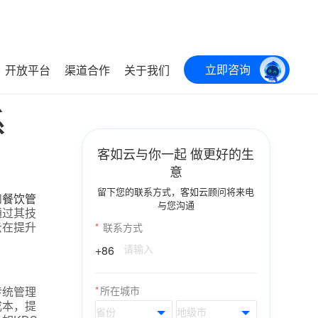
立即咨询
开放平台
渠道合作
关于我们
系
客如云与你一起 做更好的生
意
留下您的联系方式，客如云顾问将来电
和
餐饮管
与您沟通
通过其技
云在提升
*
联系方式
+86
传统管理
*
所在城市
成本，提