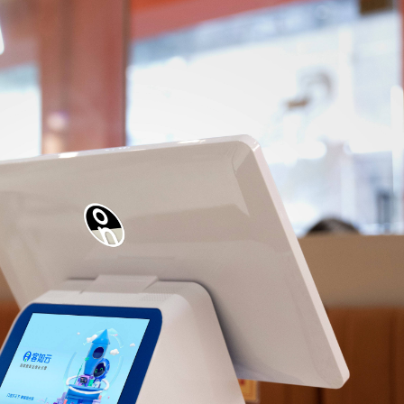
式
态
名