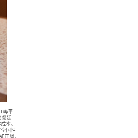
T等平
出餐延
客成本。
有全国性
态如正餐、