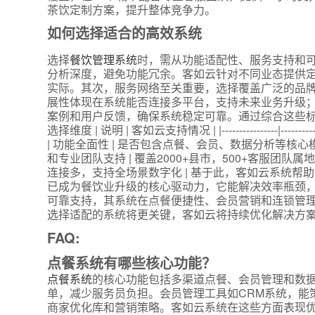
茶饮定制方案，提升整体竞争力。
如何选择适合的高效系统
选择
餐饮管理系统
时，需从功能适配性、服务支持和
分析深度，避免功能冗余。客如云针对不同业态提供
实际。其次，服务网络至关重要，选择覆盖广泛的品牌
展性体现在系统能否连接多平台，支持未来业务升级
案例和用户反馈，确保系统稳定可靠。通过综合这些标
选择维度 | 说明 | 客如云支持情况 | |----------------|-------------------------
| 功能全面性 | 是否包含点餐、会员、数据分析等核心模块
和专业团队支持 | 覆盖2000+县市，500+客服团队属
连接多，支持全场景数字化 | 基于此，客如云系统帮
已成为餐饮业升级的核心驱动力，它能解决效率瓶颈
可靠支持，其系统在点餐便捷性、会员营销和连锁管
选择适配的系统将更关键，客如云将持续优化解决方案
FAQ:
点餐系统有哪些核心功能？
点餐系统
的核心功能包括多渠道点餐、会员管理和数
单，减少服务员负担。会员管理工具如CRM系统，能
商家优化库和营销策略。客如云系统在这些方面表现