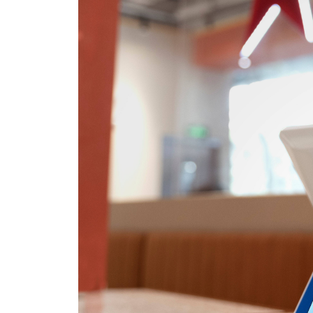
*
联系方
+86
*
所属业
*
我的姓