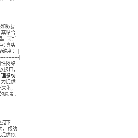
性和数据
方案贴合
题。可扩
参考真实
维度： |
-----------|
全国性网络
开放接口，
管理系统
，为提供
势深化，
的愿景。
便捷下
表，帮助
策提供依