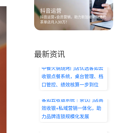
抖音运营
抖音运营+会员营销，助力新加坡斯味洛奶
茶单店月入30万！
最新资讯
中餐火锅烧烤门店优选客如云
收银点餐系统，桌台管理、档
口管控、绩效核算一步到位
2026.07.17
客如云收银系统｜茶饮门店高
效收银+私域营销一体化，助
力品牌连锁规模化发展
2026.07.17