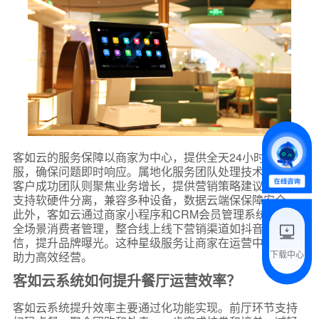
*
联系方式
+86
*
所属业态
*
我的姓名
客如云的服务保障以商家为中心，提供全天24小时在线客
服，确保问题即时响应。属地化服务团队处理技术需求，
客户成功团队则聚焦业务增长，提供营销策略建议。系统
支持软硬件分离，兼容多种设备，数据云端保保障安全。
附加留言
此外，客如云通过商家小程序和CRM会员管理系统，实现
全场景消费者管理，整合线上线下营销渠道如抖音、微
信，提升品牌曝光。这种星级服务让商家在运营中无忧，
下载中心
助力高效经营。
预约试用
客如云系统如何提升餐厅运营效率？
我是老客户，了解最新优惠
客如云系统提升效率主要通过化功能实现。前厅环节支持