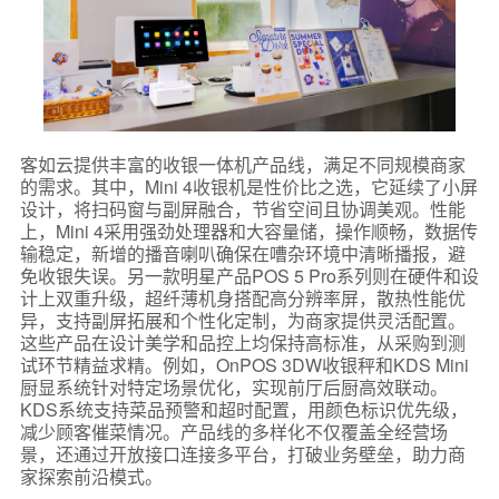
客如云提供丰富的收银一体机产品线，满足不同规模商家
的需求。其中，Mini 4收银机是性价比之选，它延续了小屏
设计，将扫码窗与副屏融合，节省空间且协调美观。性能
上，Mini 4采用强劲处理器和大容量储，操作顺畅，数据传
输稳定，新增的播音喇叭确保在嘈杂环境中清晰播报，避
免收银失误。另一款明星产品POS 5 Pro系列则在硬件和设
计上双重升级，超纤薄机身搭配高分辨率屏，散热性能优
异，支持副屏拓展和个性化定制，为商家提供灵活配置。
这些产品在设计美学和品控上均保持高标准，从采购到测
试环节精益求精。例如，OnPOS 3DW收银秤和KDS Mini
厨显系统针对特定场景优化，实现前厅后厨高效联动。
KDS系统支持菜品预警和超时配置，用颜色标识优先级，
减少顾客催菜情况。产品线的多样化不仅覆盖全经营场
景，还通过开放接口连接多平台，打破业务壁垒，助力商
家探索前沿模式。