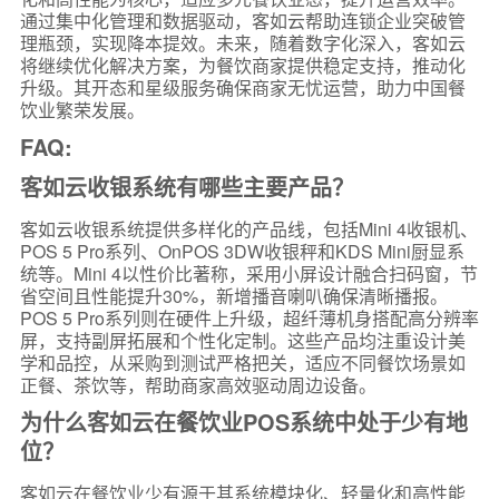
通过集中化管理和数据驱动，客如云帮助连锁企业突破管
理瓶颈，实现降本提效。未来，随着数字化深入，客如云
将继续优化解决方案，为餐饮商家提供稳定支持，推动化
升级。其开态和星级服务确保商家无忧运营，助力中国餐
饮业繁荣发展。
FAQ:
客如云收银系统有哪些主要产品？
客如云收银系统提供多样化的产品线，包括Mini 4收银机、
POS 5 Pro系列、OnPOS 3DW收银秤和KDS Mini厨显系
统等。Mini 4以性价比著称，采用小屏设计融合扫码窗，节
省空间且性能提升30%，新增播音喇叭确保清晰播报。
POS 5 Pro系列则在硬件上升级，超纤薄机身搭配高分辨率
屏，支持副屏拓展和个性化定制。这些产品均注重设计美
学和品控，从采购到测试严格把关，适应不同餐饮场景如
正餐、茶饮等，帮助商家高效驱动周边设备。
为什么客如云在餐饮业POS系统中处于少有地
位？
客如云在餐饮业少有源于其系统模块化、轻量化和高性能