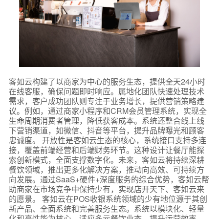
客如云构建了以商家为中心的服务生态，提供全天24小时
在线客服，确保问题即时响应。属地化团队快速处理技术
需求，客户成功团队则专注于业务增长，提供营销策略建
议。例如，通过商家小程序和CRM会员管理系统，实现全
生命周期消费者管理，降低获客成本。系统还整合线上线
下营销渠道，如微信、抖音等平台，提升品牌曝光和顾客
忠诚度。 开放性是客如云生态的核心，系统接口支持多连
接，覆盖前端经营和后端财务环节。这种设计让餐厅能探
索创新模式，全面支撑数字化。未来，客如云将持续深耕
餐饮领域，推出更多化解决方案，推动向高效、可持续方
向发展。通过SaaS+硬件+深度服务的综合优势，客如云帮
助商家在市场竞争中保持少有，实现店开天下、客如云来
的愿景。 客如云在POS收银系统领域的少有地位源于其创
新产品、全面系统和完善服务生态。系统以模块化、轻量
化和高性能为核心，适应多元餐饮业态，提升运营效率。