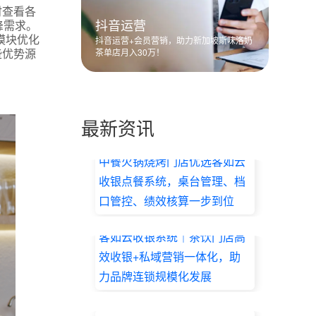
时查看各
抖音运营
峰需求。
模块优化
抖音运营+会员营销，助力新加坡斯味洛奶
些优势源
茶单店月入30万！
最新资讯
中餐火锅烧烤门店优选客如云
收银点餐系统，桌台管理、档
口管控、绩效核算一步到位
2026.07.17
客如云收银系统｜茶饮门店高
效收银+私域营销一体化，助
力品牌连锁规模化发展
2026.07.17