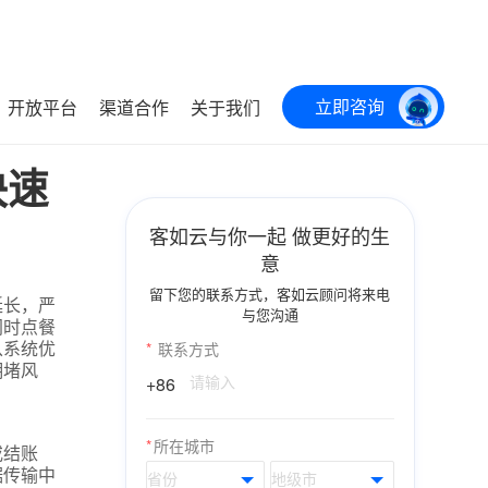
立即咨询
开放平台
渠道合作
关于我们
快速
客如云与你一起 做更好的生
意
留下您的联系方式，客如云顾问将来电
延长，严
与您沟通
同时点餐
从系统优
*
联系方式
拥堵风
+86
*
所在城市
或结账
据传输中