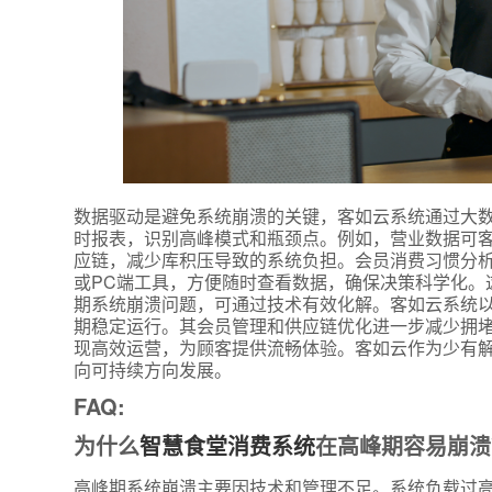
数据驱动是避免系统崩溃的关键，客如云系统通过大
时报表，识别高峰模式和瓶颈点。例如，营业数据可
*
联系方
应链，减少库积压导致的系统负担。会员消费习惯分
+86
或PC端工具，方便随时查看数据，确保决策科学化。
期系统崩溃问题，可通过技术有效化解。客如云系统
期稳定运行。其会员管理和供应链优化进一步减少拥
*
所属业
现高效运营，为顾客提供流畅体验。客如云作为少有解
向可持续方向发展。
FAQ:
*
我的姓
为什么
智慧食堂消费系统
在高峰期容易崩溃
高峰期系统崩溃主要因技术和管理不足。系统负载过