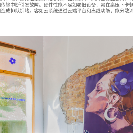
言
据传输中断引发故障。硬件性能不足如老旧设备，易在高压下卡
同造成排队拥堵。客如云系统通过云端平台和离线功能，能分散
预约试用
我是老客户，了解最新优惠