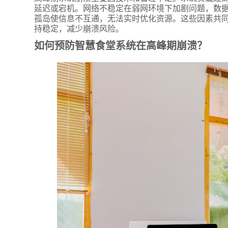
附加留
延迟或宕机。网络不稳定在弱网环境下加剧问题，数
孤岛使信息不互通，无法实时优化资源。这些因素共
持稳定，减少崩溃风险。
如何预防智慧食堂系统在高峰期崩溃？