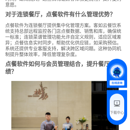
意愿。
对于连锁餐厅，点餐软件有什么管理优势？
点餐软件为连锁餐厅提供集中化管理方案。客如云餐饮系
*
联系方式
统支持总部远程监控各门店点餐数据、销售和库，确保统
一标准；连锁菜谱管理功能允许自定义规则，适应区域差
+86
异；点餐信息实时同步，帮助优化供应链，如采购预估。
系统还提供专业客服支持，解决跨区域问题。这种协同机
*
所属业态
制提升整体效率，降低管理复杂度。
点餐软件如何与会员管理结合，提升餐厅业
绩？
*
我的姓名
附加留言
下载中心
预约试用