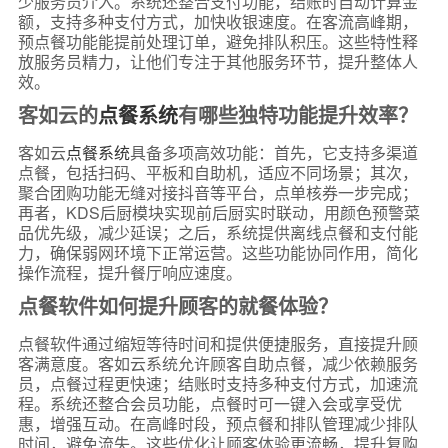
少服务员介入。系统还整合支付功能，结账时自动计算金
额，支持多种支付方式，加快收银速度。在客流高峰期，
预点餐功能能提前处理订单，避免排队积压。这些特性释
放服务员精力，让他们专注于其他服务环节，提升整体人
效。
客如云的
点餐系统
有哪些独特功能提升效率？
客如云
点餐系统
具备多项高效功能：首先，它支持多渠道
点餐，包括扫码、平板和自助机，适应不同场景；其次，
聚合团购功能无缝对接抖音等平台，点单核券一步完成；
再者，KDS后厨模块实现前后厨实时联动，用颜色预警菜
品优先级，减少延误；之后，系统提供离线点餐和支付能
力，确保弱网环境下正常运营。这些功能协同作用，简化
操作流程，提升餐厅响应速度。
点餐软件如何提升顾客的就餐体验？
点餐软件通过缩短等待时间和提供便捷服务，直接提升顾
客满意度。客如云系统允许顾客自助点餐，减少依赖服务
员，点餐过程更快速；结账时支持多种支付方式，加速流
程。系统还整合会员功能，点餐时可一键入会或享受优
惠，增强互动。在高峰时段，预点餐和排队管理减少排队
时间，避免流失。这些优化让顾客体验更流畅，提升复购