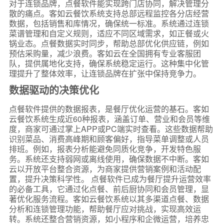
对于连锁品牌，点餐软件能实现跨门店协同，解决管理分
散的痛点。客如云餐饮系统支持总部远程监控各分店经营
数据，包括销售和库情况，确保统一标准。系统通过连锁
菜谱管理和自定义规则，适应不同区域需求，如正餐或火
锅业态。点餐数据实时同步，帮助总部优化供应链，例如
预估采购量，减少浪费。客如云在全国拥有专业客服团
队，提供属地化支持，确保系统稳定运行。这种集中化管
理提升了整体效率，让连锁品牌在扩张中保持竞争力。
数据驱动的决策优化
点餐软件提供的数据报表，是餐厅优化运营的基石。客如
云餐饮系统生成近60种报表，涵盖订单、营业和会员等维
度，商家可通过掌上APP或PC端实时查看。这些数据帮助
识别菜品、消费高峰期和顾客偏好，指导菜单调整或人员
排班。例如，报表分析能避免同质化竞争，开发特色服
务。系统还支持弱网或离线使用，确保数据不中断。客如
云以开放平台整合资源，为商家提供营销案例和活动配
置，提升决策科学性。 点餐软件已成为餐厅提升运营效率
的必备工具，它通过化点餐、前后厨协同和会员管理，显
著优化服务流程。客如云餐饮系统以其多渠道点餐、数据
分析和连锁管理功能，帮助餐厅应对挑战，实现高效运
转。系统还整合营销资源，如小程序和企微运营，培养忠