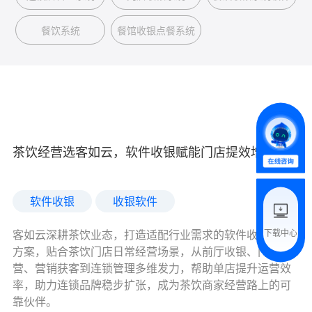
*
联系方式
餐饮系统
餐馆收银点餐系统
+86
*
所属业态
*
我的姓名
茶饮经营选客如云，软件收银赋能门店提效增收
附加留言
软件收银
收银软件
下载中心
客如云深耕茶饮业态，打造适配行业需求的软件收银解决
预约试用
方案，贴合茶饮门店日常经营场景，从前厅收银、门店运
营、营销获客到连锁管理多维发力，帮助单店提升运营效
我是老客户，了解最新优惠
率，助力连锁品牌稳步扩张，成为茶饮商家经营路上的可
靠伙伴。